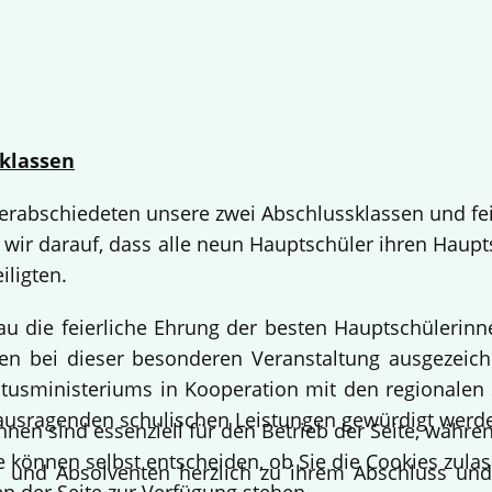
klassen
 verabschiedeten unsere zwei Abschlussklassen und fe
 wir darauf, dass alle neun Hauptschüler ihren Haup
iligten.
bau die feierliche Ehrung der besten Hauptschülerin
 bei dieser besonderen Veranstaltung ausgezeichne
usministeriums in Kooperation mit den regionalen 
ausragenden schulischen Leistungen gewürdigt werd
hnen sind essenziell für den Betrieb der Seite, währ
e können selbst entscheiden, ob Sie die Cookies zulas
en und Absolventen herzlich zu ihrem Abschluss un