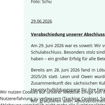
Foto: Schu
29.06.2026
Verabschiedung unserer Abschluss
Am 29. Juni 2026 war es soweit: Wir
Schulabschluss. Besonders stolz sind
haben – ein großer Erfolg für alle Bete
Bereits am 28. Juni 2026 fand in Lö
2025/26 statt. Leon und Owen wurden
Zusammenkunft des sächsischen Kult
Hauptschulbildungsgang für ihre her
Wir nutzen Cookies auf unserer Website. Einige von i
Nutzererfahrung zu verbessern (Tracking Cookies). Si
Wir gratulieren allen Absolventinn