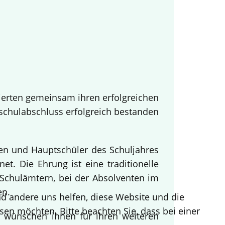
ierten gemeinsam ihren erfolgreichen
tschulabschluss erfolgreich bestanden
nen und Hauptschüler des Schuljahres
t. Die Ehrung ist eine traditionelle
Schulämtern, bei der Absolventen im
en.
end andere uns helfen, diese Website und die
sen möchten. Bitte beachten Sie, dass bei einer
d wünschen ihnen für ihren weiteren