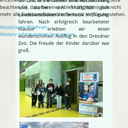
6/7 und 8/9 erhielten eine Auszeichnung
beachten Sie, dass bei einer Ablehnung womöglich nicht
und durften am 11.03.2026 zum
mehr alle Funktionalitäten der Seite zur Verfügung stehen.
Landeswettbewerb Informatik in Dresden
fahren. Nach erfolgreich bearbeiteter
Akzeptieren
Ablehnen
Klausur erlebten wir einen
Weitere Informationen
Impressum
wunderschönen Ausflug in den Dresdner
Zoo. Die Freude der Kinder darüber war
groß.