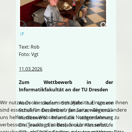
Text: Rob
Foto: Vgt
11.03.2026
Zum Wettbewerb in der
Informatikfakultät an der TU Dresden
Wir nutzen Cookies auf unserer Website. Einige von ihnen
Auch in diesem Schuljahr hat unsere
sind essenziell für den Betrieb der Seite, während andere
Schule im Dezember / Januar am Regional-
uns helfen, diese Website und die Nutzererfahrung zu
Wettbewerb Informatik teilgenommen.
verbessern (Tracking Cookies). Sie können selbst
Die jeweils drei Besten aus Klassenstufe
entscheiden, ob Sie die Cookies zulassen möchten. Bitte