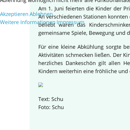
Ablehnung womöglich nicht mehr alle Funktionalitäte
Am 1. Juni feierten die Kinder der 
Akzeptieren
Ablehnen
An verschiedenen Stationen konnten d
Weitere Informationen
Impressum
beliebt waren das Kinderschminke
gemeinsame Spiele, Bewegung und da
Für eine kleine Abkühlung sorgte be
Aktivitäten schmecken ließen. Der K
herzliches Dankeschön gilt allen H
Kindern weiterhin eine fröhliche und 
Text: Schu
Foto: Schu