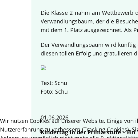
Die Klasse 2 nahm am Wettbewerb des
Verwandlungsbaum, der die Besucher
mit dem 1. Platz ausgezeichnet. Als 
Der Verwandlungsbaum wird künftig a
diesen tollen Erfolg und gratulieren d
Text: Schu
Foto: Schu
01.06.2026
Wir nutzen Cookies auf unserer Website. Einige von i
Nutzererfahrung zu verbessern (Tracking Cookies). Si
Kindertag in der Primarstufe – Ei