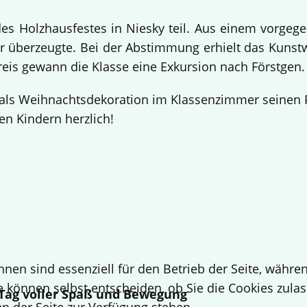
 Holzhausfestes in Niesky teil. Aus einem vorgege
 überzeugte. Bei der Abstimmung erhielt das Kuns
Preis gewann die Klasse eine Exkursion nach Förstgen
ls Weihnachtsdekoration im Klassenzimmer seinen Pl
en Kindern herzlich!
hnen sind essenziell für den Betrieb der Seite, währ
e können selbst entscheiden, ob Sie die Cookies zulas
n Tag voller Spaß und Bewegung