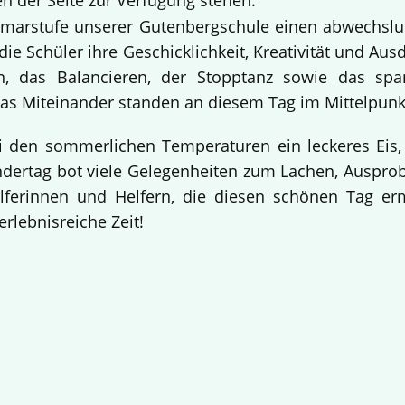
n der Seite zur Verfügung stehen.
Primarstufe unserer Gutenbergschule einen abwechslu
ie Schüler ihre Geschicklichkeit, Kreativität und Aus
n, das Balancieren, der Stopptanz sowie das sp
s Miteinander standen an diesem Tag im Mittelpunk
i den sommerlichen Temperaturen ein leckeres Eis,
indertag bot viele Gelegenheiten zum Lachen, Auspr
elferinnen und Helfern, die diesen schönen Tag e
erlebnisreiche Zeit!