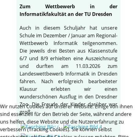
Zum Wettbewerb in der
Informatikfakultät an der TU Dresden
Auch in diesem Schuljahr hat unsere
Schule im Dezember / Januar am Regional-
Wettbewerb Informatik teilgenommen.
Die jeweils drei Besten aus Klassenstufe
6/7 und 8/9 erhielten eine Auszeichnung
und durften am 11.03.2026 zum
Landeswettbewerb Informatik in Dresden
fahren. Nach erfolgreich bearbeiteter
Klausur erlebten wir einen
wunderschönen Ausflug in den Dresdner
Zoo. Die Freude der Kinder darüber war
Wir nutzen Cookies auf unserer Website. Einige von ihnen
groß.
sind essenziell für den Betrieb der Seite, während andere
uns helfen, diese Website und die Nutzererfahrung zu
verbessern (Tracking Cookies). Sie können selbst
entscheiden, ob Sie die Cookies zulassen möchten. Bitte