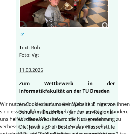
Text: Rob
Foto: Vgt
11.03.2026
Zum Wettbewerb in der
Informatikfakultät an der TU Dresden
Wir nutzen Cookies auf unserer Website. Einige von ihnen
Auch in diesem Schuljahr hat unsere
sind essenziell für den Betrieb der Seite, während andere
Schule im Dezember / Januar am Regional-
uns helfen, diese Website und die Nutzererfahrung zu
Wettbewerb Informatik teilgenommen.
verbessern (Tracking Cookies). Sie können selbst
Die jeweils drei Besten aus Klassenstufe
entscheiden, ob Sie die Cookies zulassen möchten. Bitte