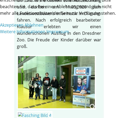
6/7 und 8/9 erhielten eine Auszeichnung
beachten Sie, dass bei einer Ablehnung womöglich nicht
und durften am 11.03.2026 zum
mehr alle Funktionalitäten der Seite zur Verfügung stehen.
Landeswettbewerb Informatik in Dresden
fahren. Nach erfolgreich bearbeiteter
Akzeptieren
Ablehnen
Klausur erlebten wir einen
Weitere Informationen
Impressum
wunderschönen Ausflug in den Dresdner
Zoo. Die Freude der Kinder darüber war
groß.