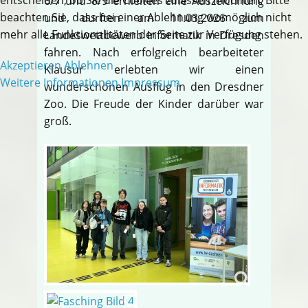
6/7 und 8/9 erhielten eine Auszeichnung
beachten Sie, dass bei einer Ablehnung womöglich nicht
und durften am 11.03.2026 zum
mehr alle Funktionalitäten der Seite zur Verfügung stehen.
Landeswettbewerb Informatik in Dresden
fahren. Nach erfolgreich bearbeiteter
Akzeptieren
Ablehnen
Klausur erlebten wir einen
Weitere Informationen
Impressum
wunderschönen Ausflug in den Dresdner
Zoo. Die Freude der Kinder darüber war
groß.