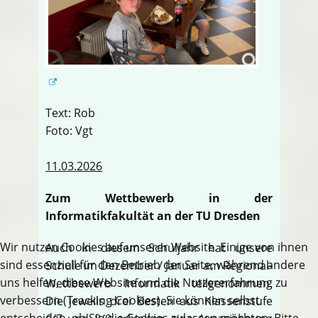
Text: Rob
Foto: Vgt
11.03.2026
Zum Wettbewerb in der
Informatikfakultät an der TU Dresden
Wir nutzen Cookies auf unserer Website. Einige von ihnen
Auch in diesem Schuljahr hat unsere
sind essenziell für den Betrieb der Seite, während andere
Schule im Dezember / Januar am Regional-
uns helfen, diese Website und die Nutzererfahrung zu
Wettbewerb Informatik teilgenommen.
verbessern (Tracking Cookies). Sie können selbst
Die jeweils drei Besten aus Klassenstufe
entscheiden, ob Sie die Cookies zulassen möchten. Bitte