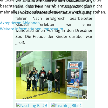
6/7 und 8/9 erhielten eine Auszeichnung
beachten Sie, dass bei einer Ablehnung womöglich nicht
und durften am 11.03.2026 zum
mehr alle Funktionalitäten der Seite zur Verfügung stehen.
Landeswettbewerb Informatik in Dresden
fahren. Nach erfolgreich bearbeiteter
Akzeptieren
Ablehnen
Klausur erlebten wir einen
Weitere Informationen
Impressum
wunderschönen Ausflug in den Dresdner
Zoo. Die Freude der Kinder darüber war
groß.