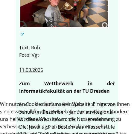
Text: Rob
Foto: Vgt
11.03.2026
Zum Wettbewerb in der
Informatikfakultät an der TU Dresden
Wir nutzen Cookies auf unserer Website. Einige von ihnen
Auch in diesem Schuljahr hat unsere
sind essenziell für den Betrieb der Seite, während andere
Schule im Dezember / Januar am Regional-
uns helfen, diese Website und die Nutzererfahrung zu
Wettbewerb Informatik teilgenommen.
verbessern (Tracking Cookies). Sie können selbst
Die jeweils drei Besten aus Klassenstufe
entscheiden, ob Sie die Cookies zulassen möchten. Bitte