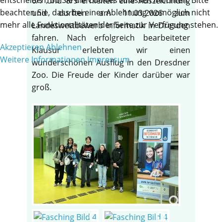
6/7 und 8/9 erhielten eine Auszeichnung
beachten Sie, dass bei einer Ablehnung womöglich nicht
und durften am 11.03.2026 zum
mehr alle Funktionalitäten der Seite zur Verfügung stehen.
Landeswettbewerb Informatik in Dresden
fahren. Nach erfolgreich bearbeiteter
Akzeptieren
Ablehnen
Klausur erlebten wir einen
Weitere Informationen
Impressum
wunderschönen Ausflug in den Dresdner
Zoo. Die Freude der Kinder darüber war
groß.