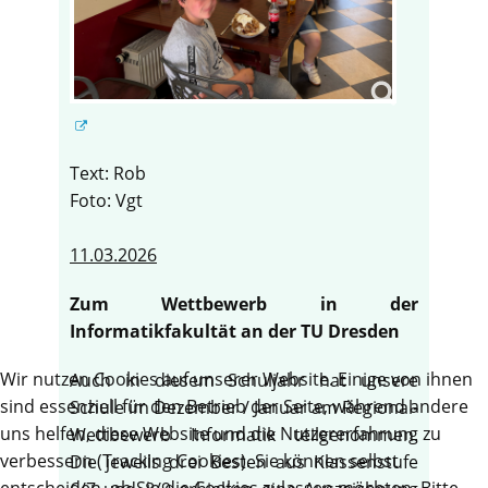
Text: Rob
Foto: Vgt
11.03.2026
Zum Wettbewerb in der
Informatikfakultät an der TU Dresden
Wir nutzen Cookies auf unserer Website. Einige von ihnen
Auch in diesem Schuljahr hat unsere
sind essenziell für den Betrieb der Seite, während andere
Schule im Dezember / Januar am Regional-
uns helfen, diese Website und die Nutzererfahrung zu
Wettbewerb Informatik teilgenommen.
verbessern (Tracking Cookies). Sie können selbst
Die jeweils drei Besten aus Klassenstufe
entscheiden, ob Sie die Cookies zulassen möchten. Bitte