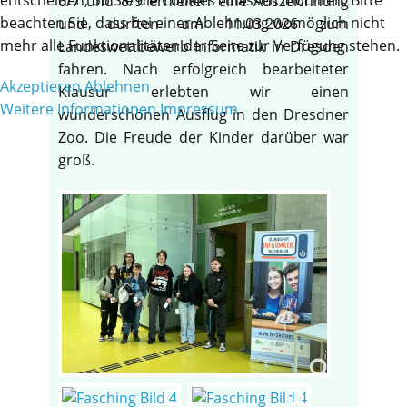
6/7 und 8/9 erhielten eine Auszeichnung
beachten Sie, dass bei einer Ablehnung womöglich nicht
und durften am 11.03.2026 zum
mehr alle Funktionalitäten der Seite zur Verfügung stehen.
Landeswettbewerb Informatik in Dresden
fahren. Nach erfolgreich bearbeiteter
Akzeptieren
Ablehnen
Klausur erlebten wir einen
Weitere Informationen
Impressum
wunderschönen Ausflug in den Dresdner
Zoo. Die Freude der Kinder darüber war
groß.