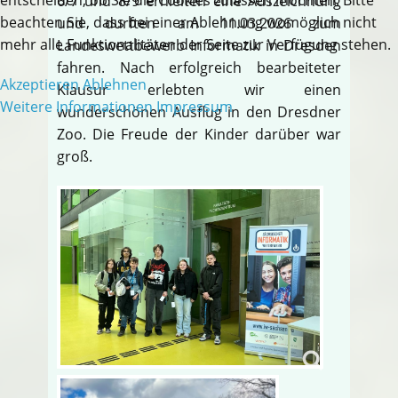
6/7 und 8/9 erhielten eine Auszeichnung
beachten Sie, dass bei einer Ablehnung womöglich nicht
und durften am 11.03.2026 zum
mehr alle Funktionalitäten der Seite zur Verfügung stehen.
Landeswettbewerb Informatik in Dresden
fahren. Nach erfolgreich bearbeiteter
Akzeptieren
Ablehnen
Klausur erlebten wir einen
Weitere Informationen
Impressum
wunderschönen Ausflug in den Dresdner
Zoo. Die Freude der Kinder darüber war
groß.