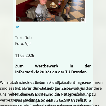
Text: Rob
Foto: Vgt
11.03.2026
Zum Wettbewerb in der
Informatikfakultät an der TU Dresden
Wir nutzen Cookies auf unserer Website. Einige von ihnen
Auch in diesem Schuljahr hat unsere
sind essenziell für den Betrieb der Seite, während andere
Schule im Dezember / Januar am Regional-
uns helfen, diese Website und die Nutzererfahrung zu
Wettbewerb Informatik teilgenommen.
verbessern (Tracking Cookies). Sie können selbst
Die jeweils drei Besten aus Klassenstufe
entscheiden, ob Sie die Cookies zulassen möchten. Bitte