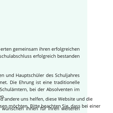
ierten gemeinsam ihren erfolgreichen
tschulabschluss erfolgreich bestanden
nen und Hauptschüler des Schuljahres
t. Die Ehrung ist eine traditionelle
Schulämtern, bei der Absolventen im
en.
end andere uns helfen, diese Website und die
sen möchten. Bitte beachten Sie, dass bei einer
d wünschen ihnen für ihren weiteren