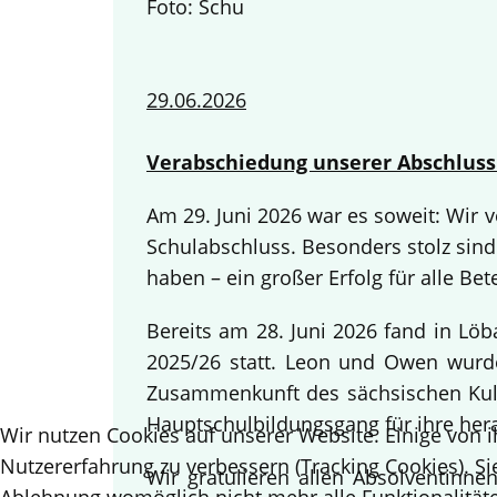
Foto: Schu
29.06.2026
Verabschiedung unserer Abschluss
Am 29. Juni 2026 war es soweit: Wir
Schulabschluss. Besonders stolz sind
haben – ein großer Erfolg für alle Bete
Bereits am 28. Juni 2026 fand in Lö
2025/26 statt. Leon und Owen wurden
Zusammenkunft des sächsischen Kult
Hauptschulbildungsgang für ihre her
Wir nutzen Cookies auf unserer Website. Einige von i
Nutzererfahrung zu verbessern (Tracking Cookies). Si
Wir gratulieren allen Absolventinn