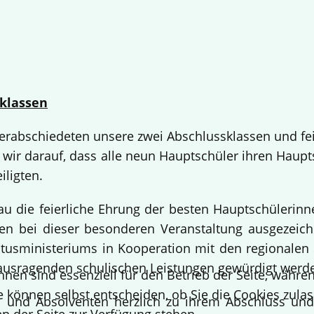
klassen
 verabschiedeten unsere zwei Abschlussklassen und fe
 wir darauf, dass alle neun Hauptschüler ihren Haup
iligten.
bau die feierliche Ehrung der besten Hauptschülerin
 bei dieser besonderen Veranstaltung ausgezeichne
usministeriums in Kooperation mit den regionalen 
ausragenden schulischen Leistungen gewürdigt werd
hnen sind essenziell für den Betrieb der Seite, währ
e können selbst entscheiden, ob Sie die Cookies zulas
en und Absolventen herzlich zu ihrem Abschluss un