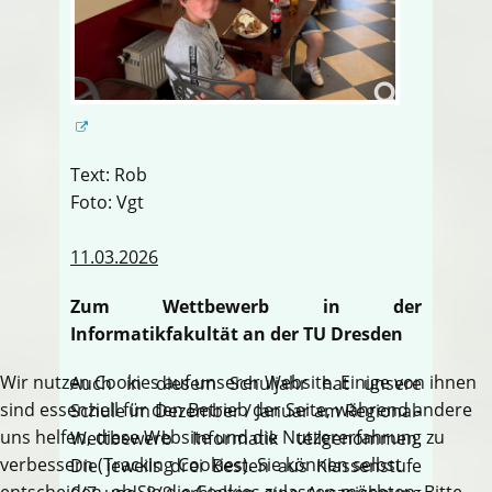
Text: Rob
Foto: Vgt
11.03.2026
Zum Wettbewerb in der
Informatikfakultät an der TU Dresden
Wir nutzen Cookies auf unserer Website. Einige von ihnen
Auch in diesem Schuljahr hat unsere
sind essenziell für den Betrieb der Seite, während andere
Schule im Dezember / Januar am Regional-
uns helfen, diese Website und die Nutzererfahrung zu
Wettbewerb Informatik teilgenommen.
verbessern (Tracking Cookies). Sie können selbst
Die jeweils drei Besten aus Klassenstufe
entscheiden, ob Sie die Cookies zulassen möchten. Bitte