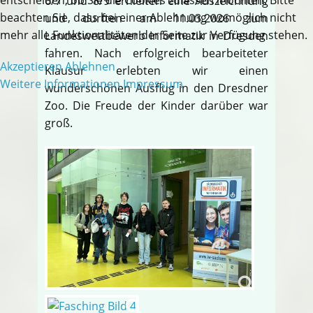
6/7 und 8/9 erhielten eine Auszeichnung
beachten Sie, dass bei einer Ablehnung womöglich nicht
und durften am 11.03.2026 zum
mehr alle Funktionalitäten der Seite zur Verfügung stehen.
Landeswettbewerb Informatik in Dresden
fahren. Nach erfolgreich bearbeiteter
Akzeptieren
Ablehnen
Klausur erlebten wir einen
Weitere Informationen
Impressum
wunderschönen Ausflug in den Dresdner
Zoo. Die Freude der Kinder darüber war
groß.