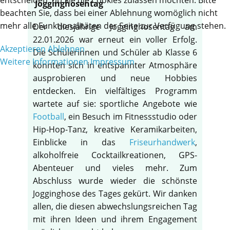
Jogginghosentag
beachten Sie, dass bei einer Ablehnung womöglich nicht
mehr alle Funktionalitäten der Seite zur Verfügung stehen.
Der diesjährige Jogginghosentag am
22.01.2026 war erneut ein voller Erfolg.
Akzeptieren
Ablehnen
Die Schülerinnen und Schüler ab Klasse 6
Weitere Informationen
Impressum
konnten sich in entspannter Atmosphäre
ausprobieren und neue Hobbies
entdecken. Ein vielfältiges Programm
wartete auf sie: sportliche Angebote wie
Football
, ein Besuch im Fitnessstudio oder
Hip-Hop-Tanz, kreative Keramikarbeiten,
Einblicke in das
Friseurhandwerk
,
alkoholfreie Cocktailkreationen, GPS-
Abenteuer und vieles mehr. Zum
Abschluss wurde wieder die schönste
Jogginghose des Tages gekürt. Wir danken
allen, die diesen abwechslungsreichen Tag
mit ihren Ideen und ihrem Engagement