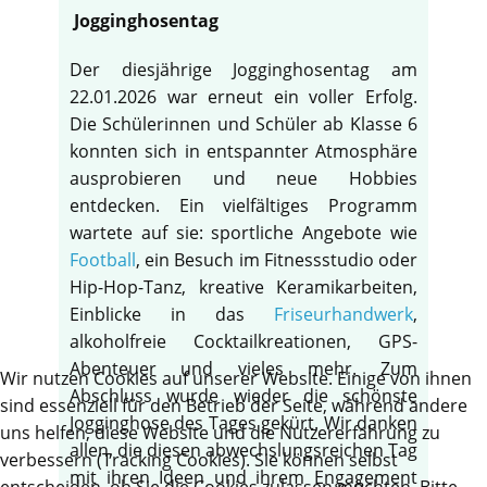
Jogginghosentag
Der diesjährige Jogginghosentag am
22.01.2026 war erneut ein voller Erfolg.
Die Schülerinnen und Schüler ab Klasse 6
konnten sich in entspannter Atmosphäre
ausprobieren und neue Hobbies
entdecken. Ein vielfältiges Programm
wartete auf sie: sportliche Angebote wie
Football
, ein Besuch im Fitnessstudio oder
Hip-Hop-Tanz, kreative Keramikarbeiten,
Einblicke in das
Friseurhandwerk
,
alkoholfreie Cocktailkreationen, GPS-
Abenteuer und vieles mehr. Zum
Wir nutzen Cookies auf unserer Website. Einige von ihnen
Abschluss wurde wieder die schönste
sind essenziell für den Betrieb der Seite, während andere
Jogginghose des Tages gekürt. Wir danken
uns helfen, diese Website und die Nutzererfahrung zu
allen, die diesen abwechslungsreichen Tag
verbessern (Tracking Cookies). Sie können selbst
mit ihren Ideen und ihrem Engagement
entscheiden, ob Sie die Cookies zulassen möchten. Bitte