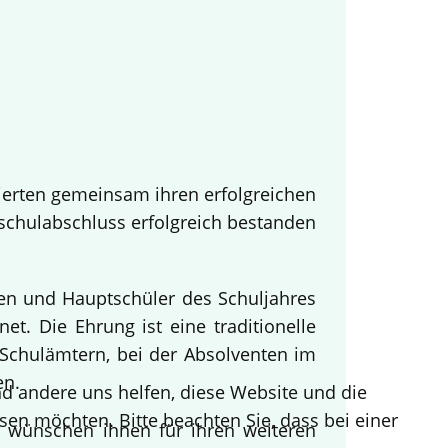
ierten gemeinsam ihren erfolgreichen
tschulabschluss erfolgreich bestanden
nen und Hauptschüler des Schuljahres
t. Die Ehrung ist eine traditionelle
Schulämtern, bei der Absolventen im
en.
end andere uns helfen, diese Website und die
sen möchten. Bitte beachten Sie, dass bei einer
d wünschen ihnen für ihren weiteren