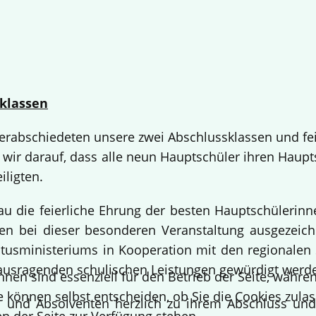
klassen
 verabschiedeten unsere zwei Abschlussklassen und fe
 wir darauf, dass alle neun Hauptschüler ihren Haup
iligten.
bau die feierliche Ehrung der besten Hauptschülerin
 bei dieser besonderen Veranstaltung ausgezeichne
usministeriums in Kooperation mit den regionalen 
ausragenden schulischen Leistungen gewürdigt werd
hnen sind essenziell für den Betrieb der Seite, währ
e können selbst entscheiden, ob Sie die Cookies zulas
en und Absolventen herzlich zu ihrem Abschluss un