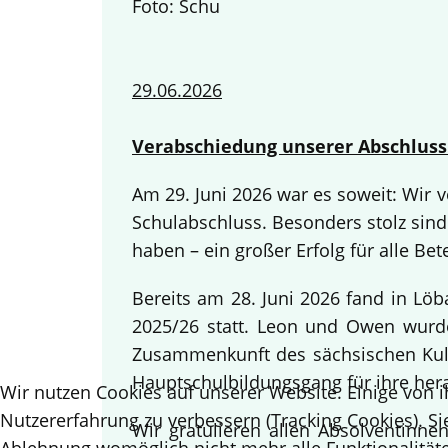
Foto: Schu
29.06.2026
Verabschiedung unserer Abschluss
Am 29. Juni 2026 war es soweit: Wir
Schulabschluss. Besonders stolz sind
haben – ein großer Erfolg für alle Bete
Bereits am 28. Juni 2026 fand in Lö
2025/26 statt. Leon und Owen wurden
Zusammenkunft des sächsischen Kult
Hauptschulbildungsgang für ihre her
Wir nutzen Cookies auf unserer Website. Einige von i
Nutzererfahrung zu verbessern (Tracking Cookies). Si
Wir gratulieren allen Absolventinn