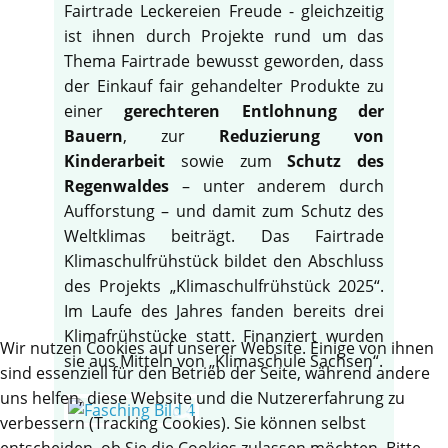
Fairtrade Leckereien Freude - gleichzeitig
ist ihnen durch Projekte rund um das
Thema Fairtrade bewusst geworden, dass
der Einkauf fair gehandelter Produkte zu
einer
gerechteren Entlohnung der
Bauern
, zur
Reduzierung von
Kinderarbeit
sowie zum
Schutz des
Regenwaldes
– unter anderem durch
Aufforstung – und damit zum Schutz des
Weltklimas beiträgt. Das Fairtrade
Klimaschulfrühstück bildet den Abschluss
des Projekts „Klimaschulfrühstück 2025“.
Im Laufe des Jahres fanden bereits drei
Klimafrühstücke statt. Finanziert wurden
Wir nutzen Cookies auf unserer Website. Einige von ihnen
sie aus Mitteln von „Klimaschule Sachsen“.
sind essenziell für den Betrieb der Seite, während andere
uns helfen, diese Website und die Nutzererfahrung zu
verbessern (Tracking Cookies). Sie können selbst
entscheiden, ob Sie die Cookies zulassen möchten. Bitte