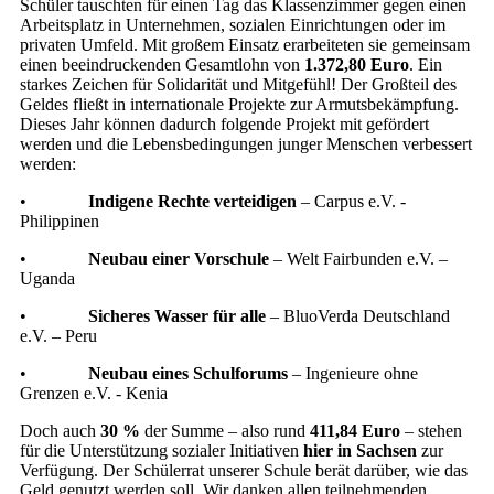
Schüler tauschten für einen Tag das Klassenzimmer gegen einen
Arbeitsplatz in Unternehmen, sozialen Einrichtungen oder im
privaten Umfeld. Mit großem Einsatz erarbeiteten sie gemeinsam
einen beeindruckenden Gesamtlohn von
1.372,80 Euro
. Ein
starkes Zeichen für Solidarität und Mitgefühl! Der Großteil des
Geldes fließt in internationale Projekte zur Armutsbekämpfung.
Dieses Jahr können dadurch folgende Projekt mit gefördert
werden und die Lebensbedingungen junger Menschen verbessert
werden:
•
Indigene Rechte verteidigen
– Carpus e.V. -
Philippinen
•
Neubau einer Vorschule
– Welt Fairbunden e.V. –
Uganda
•
Sicheres Wasser für alle
– BluoVerda Deutschland
e.V. – Peru
•
Neubau eines Schulforums
– Ingenieure ohne
Grenzen e.V. - Kenia
Doch auch
30 %
der Summe – also rund
411,84 Euro
– stehen
für die Unterstützung sozialer Initiativen
hier in Sachsen
zur
Verfügung. Der Schülerrat unserer Schule berät darüber, wie das
Geld genutzt werden soll. Wir danken allen teilnehmenden