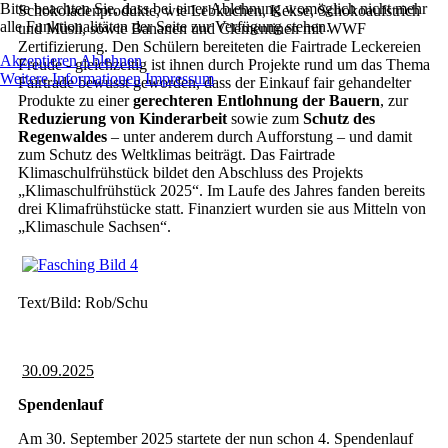
Bitte beachten Sie, dass bei einer Ablehnung womöglich nicht mehr
Schokoladenprodukte, wie Lebkuchen, Kekse, Schokoaufstrich
alle Funktionalitäten der Seite zur Verfügung stehen.
und Müsli, sowie Bananen und Clementinen mit WWF
Zertifizierung. Den Schülern bereiteten die Fairtrade Leckereien
Akzeptieren
Ablehnen
Freude - gleichzeitig ist ihnen durch Projekte rund um das Thema
Weitere Informationen
Impressum
Fairtrade bewusst geworden, dass der Einkauf fair gehandelter
Produkte zu einer
gerechteren Entlohnung der Bauern
, zur
Reduzierung von Kinderarbeit
sowie zum
Schutz des
Regenwaldes
– unter anderem durch Aufforstung – und damit
zum Schutz des Weltklimas beiträgt. Das Fairtrade
Klimaschulfrühstück bildet den Abschluss des Projekts
„Klimaschulfrühstück 2025“. Im Laufe des Jahres fanden bereits
drei Klimafrühstücke statt. Finanziert wurden sie aus Mitteln von
„Klimaschule Sachsen“.
Text/Bild: Rob/Schu
30.09.2025
Spendenlauf
Am 30. September 2025 startete der nun schon 4. Spendenlauf