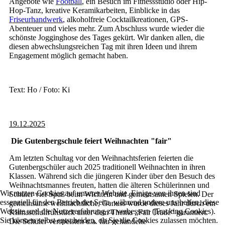
Angebote wie
Football
, ein Besuch im Fitnessstudio oder Hip-
Hop-Tanz, kreative Keramikarbeiten, Einblicke in das
Friseurhandwerk
, alkoholfreie Cocktailkreationen, GPS-
Abenteuer und vieles mehr. Zum Abschluss wurde wieder die
schönste Jogginghose des Tages gekürt. Wir danken allen, die
diesen abwechslungsreichen Tag mit ihren Ideen und ihrem
Engagement möglich gemacht haben.
Text: Ho / Foto: Ki
19.12.2025
Die Gutenbergschule feiert Weihnachten "fair"
Am letzten Schultag vor den Weihnachtsferien feierten die
Gutenbergschüler auch 2025 traditionell Weihnachten in ihren
Klassen. Während sich die jüngeren Kinder über den Besuch des
Weihnachtsmannes freuten, hatten die älteren Schülerinnen und
Wir nutzen Cookies auf unserer Website. Einige von ihnen sind
Schüler viel Spaß beim Wichteln und gemeinsamen Spielen. Der
essenziell für den Betrieb der Seite, während andere uns helfen, diese
gemeinsame weihnachtliche, Genuss wurde dieses Jahr durch ein
Website und die Nutzererfahrung zu verbessern (Tracking Cookies).
Klimaschulfrühstück unter dem Thema „Fair Trade“ garantiert.
Sie können selbst entscheiden, ob Sie die Cookies zulassen möchten.
Die Schüler verspeisten u.a. fair gehandelte