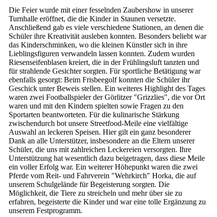
Die Feier wurde mit einer fesselnden Zaubershow in unserer
Turnhalle eröffnet, die die Kinder in Staunen versetzte.
Anschließend gab es viele verschiedene Stationen, an denen die
Schüler ihre Kreativität ausleben konnten. Besonders beliebt war
das Kinderschminken, wo die kleinen Künstler sich in ihre
Lieblingsfiguren verwandeln lassen konnten. Zudem wurden
Riesenseifenblasen kreiert, die in der Frühlingsluft tanzten und
für strahlende Gesichter sorgten. Für sportliche Betätigung war
ebenfalls gesorgt: Beim Frisbeegolf konnten die Schüler ihr
Geschick unter Beweis stellen. Ein weiteres Highlight des Tages
waren zwei Footballspieler der Görlitzer "Grizzlies", die vor Ort
waren und mit den Kindern spielten sowie Fragen zu den
Sportarten beantworteten. Für die kulinarische Stärkung
zwischendurch bot unsere Streetfood-Meile eine vielfältige
Auswahl an leckeren Speisen. Hier gilt ein ganz besonderer
Dank an alle Unterstützer, insbesondere an die Eltern unserer
Schüler, die uns mit zahlreichen Leckereien versorgten. Ihre
Unterstützung hat wesentlich dazu beigetragen, dass diese Meile
ein voller Erfolg war. Ein weiterer Höhepunkt waren die zwei
Pferde vom Reit- und Fahrverein "Wehrkirch" Horka, die auf
unserem Schulgelände für Begeisterung sorgten. Die
Möglichkeit, die Tiere zu streicheln und mehr über sie zu
erfahren, begeisterte die Kinder und war eine tolle Ergänzung zu
unserem Festprogramm.