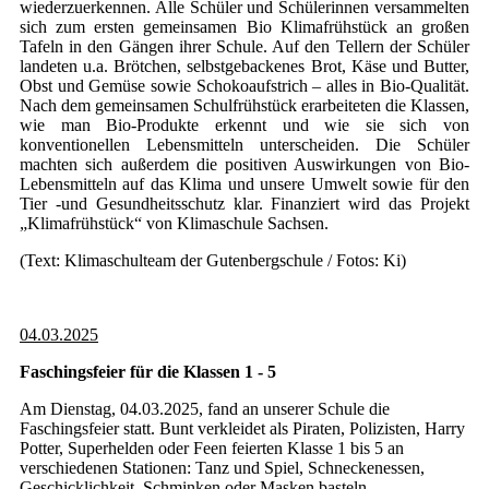
wiederzuerkennen. Alle Schüler und Schülerinnen versammelten
sich zum ersten gemeinsamen Bio Klimafrühstück an großen
Tafeln in den Gängen ihrer Schule. Auf den Tellern der Schüler
landeten u.a. Brötchen, selbstgebackenes Brot, Käse und Butter,
Obst und Gemüse sowie Schokoaufstrich – alles in Bio-Qualität.
Nach dem gemeinsamen Schulfrühstück erarbeiteten die Klassen,
wie man Bio-Produkte erkennt und wie sie sich von
konventionellen Lebensmitteln unterscheiden. Die Schüler
machten sich außerdem die positiven Auswirkungen von Bio-
Lebensmitteln auf das Klima und unsere Umwelt sowie für den
Tier -und Gesundheitsschutz klar. Finanziert wird das Projekt
„Klimafrühstück“ von Klimaschule Sachsen.
(Text: Klimaschulteam der Gutenbergschule / Fotos: Ki)
04.03.2025
Faschingsfeier für die Klassen 1 - 5
Am Dienstag, 04.03.2025, fand an unserer Schule die
Faschingsfeier statt. Bunt verkleidet als Piraten, Polizisten, Harry
Potter, Superhelden oder Feen feierten Klasse 1 bis 5 an
verschiedenen Stationen: Tanz und Spiel, Schneckenessen,
Geschicklichkeit, Schminken oder Masken basteln.