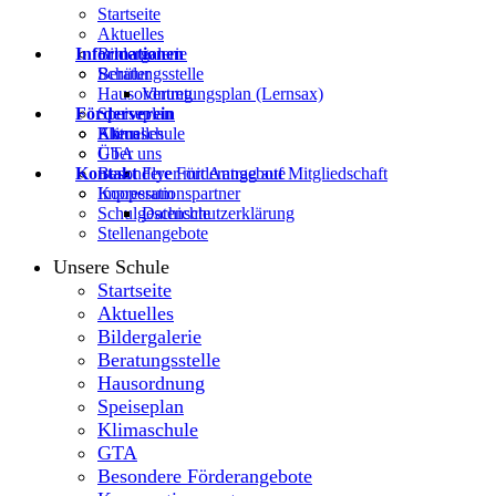
Startseite
Aktuelles
Informationen
Bildergalerie
Beratungsstelle
Schüler
Hausordnung
Vertretungsplan (Lernsax)
Förderverein
Speiseplan
Klimaschule
Eltern
Aktuelles
GTA
Über uns
Kontakt
Besondere Förderangebote
Flyer mit Antrag auf Mitgliedschaft
Kooperationspartner
Impressum
Schulgeschichte
Datenschutzerklärung
Stellenangebote
Unsere Schule
Startseite
Aktuelles
Bildergalerie
Beratungsstelle
Hausordnung
Speiseplan
Klimaschule
GTA
Besondere Förderangebote