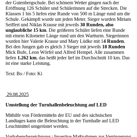
der Gutenbergschule. Bei schönem Wetter gingen nach der
Eröffnung 126 Schüler und Schülerinnen auf die Strecken. Die
Klassen 1 bis 5 liefen eine Runde von 500 m Länge rund um die
Schule. Gekämpft wurde um jeden Meter. Sieger wurden Miriam
Seiffert und Niklas Krause mit jeweils
30 Runden, also
unglaubliche 15 km
. Die größeren Schüler liefen eine Runde
mit einem Kilometer Länge rund um den Wartturm. Siegerinnen
wurden hier Valerie Krause und Mary Lüdke mit 1
4 Runden
.
Bei den Jungen gab es gleich 3 Sieger mit jeweils
18 Runden
Mick Bufe, Leon Wörfel und Alfred Hempel. Alle zusammen
liefen
1.262 km
, das heißt jeder lief im Durchschnitt 10 km. Das
ist eine starke Leistung.
Text: Bo / Foto: Ki
29.08.2025
Umstellung der Turnhallenbeleuchtung auf LED
Mithilfe von Fördermitteln der EU und des sächsischen
Landtages kann die Beleuchtung in der Turnhalle auf LED
Leuchtmittel umgerüstet werden.
Vorhabensbezeichnung : Investive Maßnahmen zur Verringerung