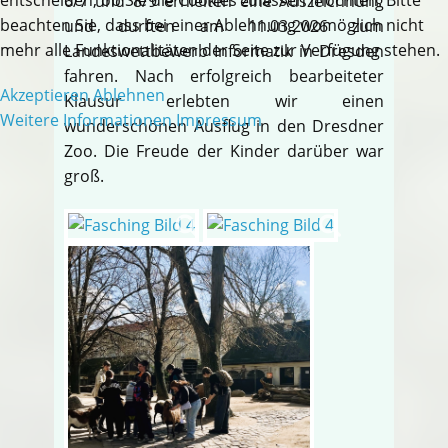
6/7 und 8/9 erhielten eine Auszeichnung
beachten Sie, dass bei einer Ablehnung womöglich nicht
und durften am 11.03.2026 zum
mehr alle Funktionalitäten der Seite zur Verfügung stehen.
Landeswettbewerb Informatik in Dresden
fahren. Nach erfolgreich bearbeiteter
Akzeptieren
Ablehnen
Klausur erlebten wir einen
Weitere Informationen
Impressum
wunderschönen Ausflug in den Dresdner
Zoo. Die Freude der Kinder darüber war
groß.