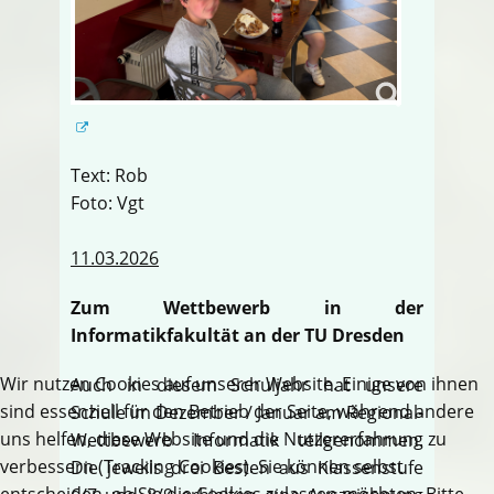
Text: Rob
Foto: Vgt
11.03.2026
Zum Wettbewerb in der
Informatikfakultät an der TU Dresden
Wir nutzen Cookies auf unserer Website. Einige von ihnen
Auch in diesem Schuljahr hat unsere
sind essenziell für den Betrieb der Seite, während andere
Schule im Dezember / Januar am Regional-
uns helfen, diese Website und die Nutzererfahrung zu
Wettbewerb Informatik teilgenommen.
verbessern (Tracking Cookies). Sie können selbst
Die jeweils drei Besten aus Klassenstufe
entscheiden, ob Sie die Cookies zulassen möchten. Bitte