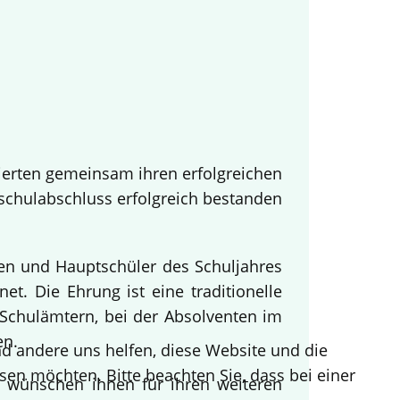
ierten gemeinsam ihren erfolgreichen
tschulabschluss erfolgreich bestanden
nen und Hauptschüler des Schuljahres
t. Die Ehrung ist eine traditionelle
Schulämtern, bei der Absolventen im
en.
end andere uns helfen, diese Website und die
sen möchten. Bitte beachten Sie, dass bei einer
d wünschen ihnen für ihren weiteren