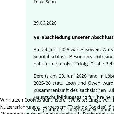
Foto: Schu
29.06.2026
Verabschiedung unserer Abschluss
Am 29. Juni 2026 war es soweit: Wir
Schulabschluss. Besonders stolz sind
haben – ein großer Erfolg für alle Bete
Bereits am 28. Juni 2026 fand in Lö
2025/26 statt. Leon und Owen wurden
Zusammenkunft des sächsischen Kult
Hauptschulbildungsgang für ihre her
Wir nutzen Cookies auf unserer Website. Einige von i
Nutzererfahrung zu verbessern (Tracking Cookies). Si
Wir gratulieren allen Absolventinn