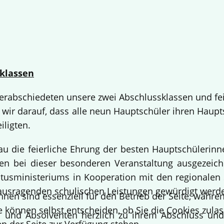
klassen
 verabschiedeten unsere zwei Abschlussklassen und fe
 wir darauf, dass alle neun Hauptschüler ihren Haup
iligten.
bau die feierliche Ehrung der besten Hauptschülerin
 bei dieser besonderen Veranstaltung ausgezeichne
usministeriums in Kooperation mit den regionalen 
ausragenden schulischen Leistungen gewürdigt werd
hnen sind essenziell für den Betrieb der Seite, währ
e können selbst entscheiden, ob Sie die Cookies zulas
en und Absolventen herzlich zu ihrem Abschluss un