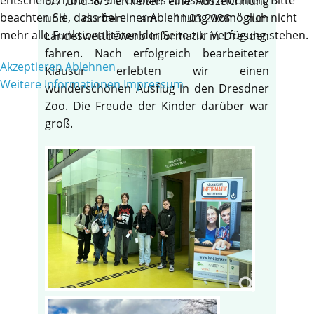
6/7 und 8/9 erhielten eine Auszeichnung
beachten Sie, dass bei einer Ablehnung womöglich nicht
und durften am 11.03.2026 zum
mehr alle Funktionalitäten der Seite zur Verfügung stehen.
Landeswettbewerb Informatik in Dresden
fahren. Nach erfolgreich bearbeiteter
Akzeptieren
Ablehnen
Klausur erlebten wir einen
Weitere Informationen
Impressum
wunderschönen Ausflug in den Dresdner
Zoo. Die Freude der Kinder darüber war
groß.