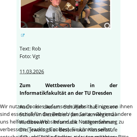
Text: Rob
Foto: Vgt
11.03.2026
Zum Wettbewerb in der
Informatikfakultät an der TU Dresden
Wir nutzen Cookies auf unserer Website. Einige von ihnen
Auch in diesem Schuljahr hat unsere
sind essenziell für den Betrieb der Seite, während andere
Schule im Dezember / Januar am Regional-
uns helfen, diese Website und die Nutzererfahrung zu
Wettbewerb Informatik teilgenommen.
verbessern (Tracking Cookies). Sie können selbst
Die jeweils drei Besten aus Klassenstufe
entscheiden, ob Sie die Cookies zulassen möchten. Bitte