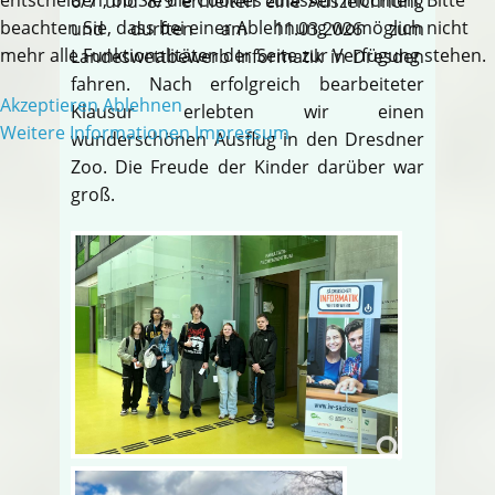
6/7 und 8/9 erhielten eine Auszeichnung
beachten Sie, dass bei einer Ablehnung womöglich nicht
und durften am 11.03.2026 zum
mehr alle Funktionalitäten der Seite zur Verfügung stehen.
Landeswettbewerb Informatik in Dresden
fahren. Nach erfolgreich bearbeiteter
Akzeptieren
Ablehnen
Klausur erlebten wir einen
Weitere Informationen
Impressum
wunderschönen Ausflug in den Dresdner
Zoo. Die Freude der Kinder darüber war
groß.