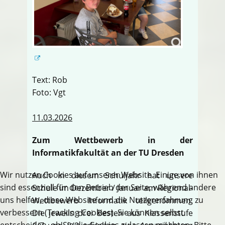
Text: Rob
Foto: Vgt
11.03.2026
Zum Wettbewerb in der
Informatikfakultät an der TU Dresden
Wir nutzen Cookies auf unserer Website. Einige von ihnen
Auch in diesem Schuljahr hat unsere
sind essenziell für den Betrieb der Seite, während andere
Schule im Dezember / Januar am Regional-
uns helfen, diese Website und die Nutzererfahrung zu
Wettbewerb Informatik teilgenommen.
verbessern (Tracking Cookies). Sie können selbst
Die jeweils drei Besten aus Klassenstufe
entscheiden, ob Sie die Cookies zulassen möchten. Bitte