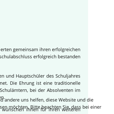
ierten gemeinsam ihren erfolgreichen
tschulabschluss erfolgreich bestanden
nen und Hauptschüler des Schuljahres
t. Die Ehrung ist eine traditionelle
Schulämtern, bei der Absolventen im
en.
end andere uns helfen, diese Website und die
sen möchten. Bitte beachten Sie, dass bei einer
d wünschen ihnen für ihren weiteren