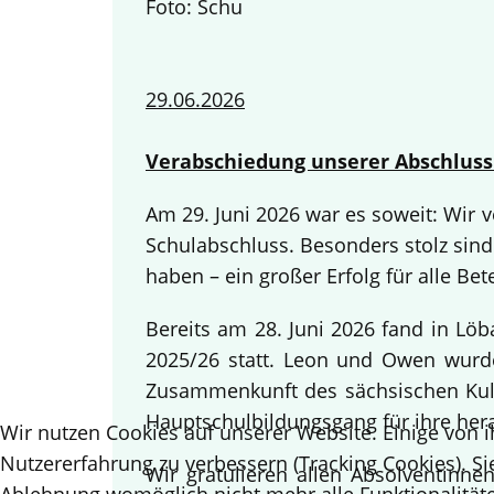
Foto: Schu
29.06.2026
Verabschiedung unserer Abschluss
Am 29. Juni 2026 war es soweit: Wir
Schulabschluss. Besonders stolz sind
haben – ein großer Erfolg für alle Bete
Bereits am 28. Juni 2026 fand in Lö
2025/26 statt. Leon und Owen wurden
Zusammenkunft des sächsischen Kult
Hauptschulbildungsgang für ihre her
Wir nutzen Cookies auf unserer Website. Einige von i
Nutzererfahrung zu verbessern (Tracking Cookies). Si
Wir gratulieren allen Absolventinn