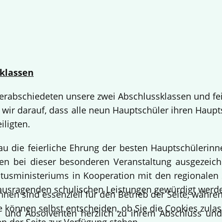
klassen
 verabschiedeten unsere zwei Abschlussklassen und fe
 wir darauf, dass alle neun Hauptschüler ihren Haup
iligten.
bau die feierliche Ehrung der besten Hauptschülerin
 bei dieser besonderen Veranstaltung ausgezeichne
usministeriums in Kooperation mit den regionalen 
ausragenden schulischen Leistungen gewürdigt werd
hnen sind essenziell für den Betrieb der Seite, währ
e können selbst entscheiden, ob Sie die Cookies zulas
en und Absolventen herzlich zu ihrem Abschluss un