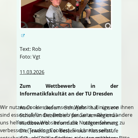
Text: Rob
Foto: Vgt
11.03.2026
Zum Wettbewerb in der
Informatikfakultät an der TU Dresden
Wir nutzen Cookies auf unserer Website. Einige von ihnen
Auch in diesem Schuljahr hat unsere
sind essenziell für den Betrieb der Seite, während andere
Schule im Dezember / Januar am Regional-
uns helfen, diese Website und die Nutzererfahrung zu
Wettbewerb Informatik teilgenommen.
verbessern (Tracking Cookies). Sie können selbst
Die jeweils drei Besten aus Klassenstufe
entscheiden, ob Sie die Cookies zulassen möchten. Bitte