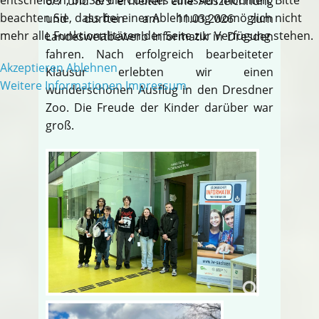
6/7 und 8/9 erhielten eine Auszeichnung
beachten Sie, dass bei einer Ablehnung womöglich nicht
und durften am 11.03.2026 zum
mehr alle Funktionalitäten der Seite zur Verfügung stehen.
Landeswettbewerb Informatik in Dresden
fahren. Nach erfolgreich bearbeiteter
Akzeptieren
Ablehnen
Klausur erlebten wir einen
Weitere Informationen
Impressum
wunderschönen Ausflug in den Dresdner
Zoo. Die Freude der Kinder darüber war
groß.