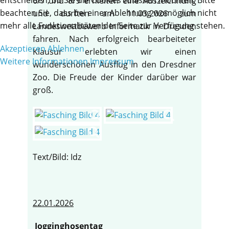
6/7 und 8/9 erhielten eine Auszeichnung
beachten Sie, dass bei einer Ablehnung womöglich nicht
und durften am 11.03.2026 zum
mehr alle Funktionalitäten der Seite zur Verfügung stehen.
Landeswettbewerb Informatik in Dresden
fahren. Nach erfolgreich bearbeiteter
Akzeptieren
Ablehnen
Klausur erlebten wir einen
Weitere Informationen
Impressum
wunderschönen Ausflug in den Dresdner
Zoo. Die Freude der Kinder darüber war
groß.
Text/Bild: Idz
22.01.2026
Jogginghosentag