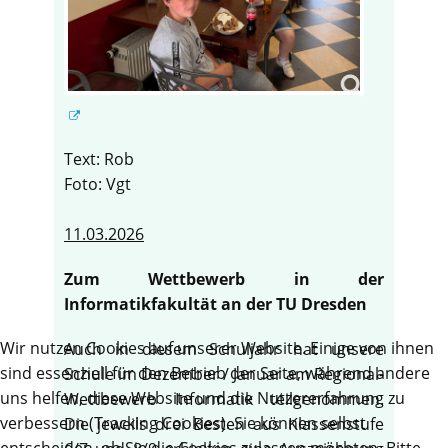
Text: Rob
Foto: Vgt
11.03.2026
Zum Wettbewerb in der
Informatikfakultät an der TU Dresden
Wir nutzen Cookies auf unserer Website. Einige von ihnen
Auch in diesem Schuljahr hat unsere
sind essenziell für den Betrieb der Seite, während andere
Schule im Dezember / Januar am Regional-
uns helfen, diese Website und die Nutzererfahrung zu
Wettbewerb Informatik teilgenommen.
verbessern (Tracking Cookies). Sie können selbst
Die jeweils drei Besten aus Klassenstufe
entscheiden, ob Sie die Cookies zulassen möchten. Bitte