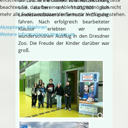
6/7 und 8/9 erhielten eine Auszeichnung
beachten Sie, dass bei einer Ablehnung womöglich nicht
und durften am 11.03.2026 zum
mehr alle Funktionalitäten der Seite zur Verfügung stehen.
Landeswettbewerb Informatik in Dresden
fahren. Nach erfolgreich bearbeiteter
Akzeptieren
Ablehnen
Klausur erlebten wir einen
Weitere Informationen
Impressum
wunderschönen Ausflug in den Dresdner
Zoo. Die Freude der Kinder darüber war
groß.