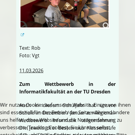
Text: Rob
Foto: Vgt
11.03.2026
Zum Wettbewerb in der
Informatikfakultät an der TU Dresden
Wir nutzen Cookies auf unserer Website. Einige von ihnen
Auch in diesem Schuljahr hat unsere
sind essenziell für den Betrieb der Seite, während andere
Schule im Dezember / Januar am Regional-
uns helfen, diese Website und die Nutzererfahrung zu
Wettbewerb Informatik teilgenommen.
verbessern (Tracking Cookies). Sie können selbst
Die jeweils drei Besten aus Klassenstufe
entscheiden, ob Sie die Cookies zulassen möchten. Bitte