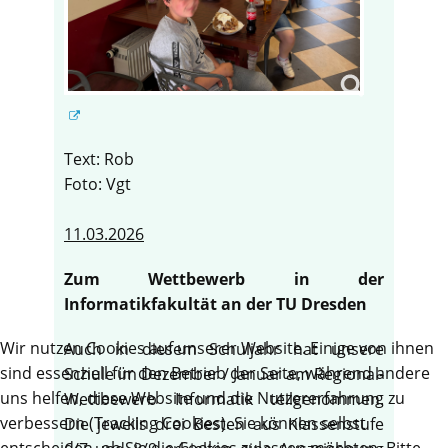
Text: Rob
Foto: Vgt
11.03.2026
Zum Wettbewerb in der
Informatikfakultät an der TU Dresden
Wir nutzen Cookies auf unserer Website. Einige von ihnen
Auch in diesem Schuljahr hat unsere
sind essenziell für den Betrieb der Seite, während andere
Schule im Dezember / Januar am Regional-
uns helfen, diese Website und die Nutzererfahrung zu
Wettbewerb Informatik teilgenommen.
verbessern (Tracking Cookies). Sie können selbst
Die jeweils drei Besten aus Klassenstufe
entscheiden, ob Sie die Cookies zulassen möchten. Bitte