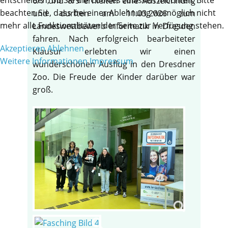
6/7 und 8/9 erhielten eine Auszeichnung
beachten Sie, dass bei einer Ablehnung womöglich nicht
und durften am 11.03.2026 zum
mehr alle Funktionalitäten der Seite zur Verfügung stehen.
Landeswettbewerb Informatik in Dresden
fahren. Nach erfolgreich bearbeiteter
Akzeptieren
Ablehnen
Klausur erlebten wir einen
Weitere Informationen
Impressum
wunderschönen Ausflug in den Dresdner
Zoo. Die Freude der Kinder darüber war
groß.