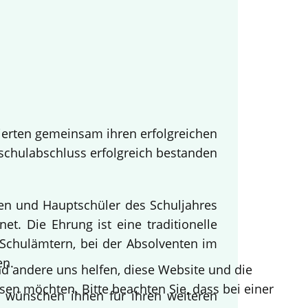
ierten gemeinsam ihren erfolgreichen
tschulabschluss erfolgreich bestanden
nen und Hauptschüler des Schuljahres
t. Die Ehrung ist eine traditionelle
Schulämtern, bei der Absolventen im
en.
end andere uns helfen, diese Website und die
sen möchten. Bitte beachten Sie, dass bei einer
d wünschen ihnen für ihren weiteren