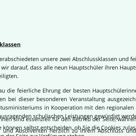
klassen
 verabschiedeten unsere zwei Abschlussklassen und fe
 wir darauf, dass alle neun Hauptschüler ihren Haup
iligten.
bau die feierliche Ehrung der besten Hauptschülerin
 bei dieser besonderen Veranstaltung ausgezeichne
usministeriums in Kooperation mit den regionalen 
ausragenden schulischen Leistungen gewürdigt werd
hnen sind essenziell für den Betrieb der Seite, währ
e können selbst entscheiden, ob Sie die Cookies zulas
en und Absolventen herzlich zu ihrem Abschluss un