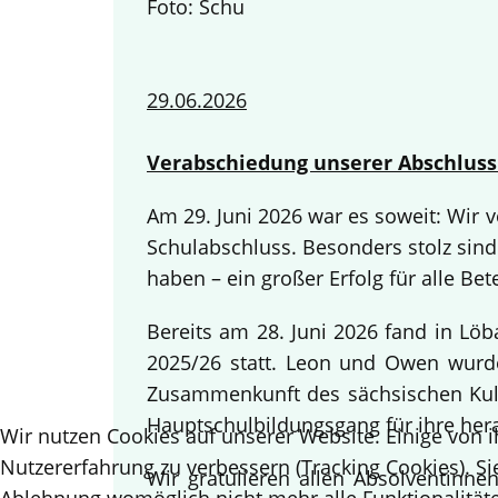
Foto: Schu
29.06.2026
Verabschiedung unserer Abschluss
Am 29. Juni 2026 war es soweit: Wir
Schulabschluss. Besonders stolz sind
haben – ein großer Erfolg für alle Bete
Bereits am 28. Juni 2026 fand in Lö
2025/26 statt. Leon und Owen wurden
Zusammenkunft des sächsischen Kult
Hauptschulbildungsgang für ihre her
Wir nutzen Cookies auf unserer Website. Einige von i
Nutzererfahrung zu verbessern (Tracking Cookies). Si
Wir gratulieren allen Absolventinn