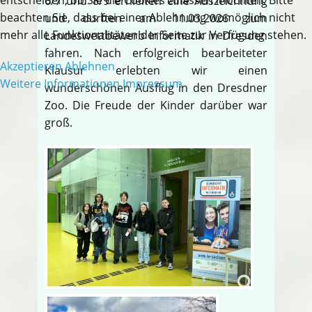
6/7 und 8/9 erhielten eine Auszeichnung
beachten Sie, dass bei einer Ablehnung womöglich nicht
und durften am 11.03.2026 zum
mehr alle Funktionalitäten der Seite zur Verfügung stehen.
Landeswettbewerb Informatik in Dresden
fahren. Nach erfolgreich bearbeiteter
Akzeptieren
Ablehnen
Klausur erlebten wir einen
Weitere Informationen
Impressum
wunderschönen Ausflug in den Dresdner
Zoo. Die Freude der Kinder darüber war
groß.