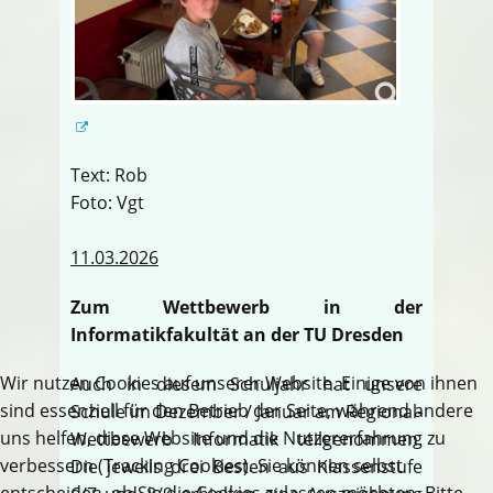
Text: Rob
Foto: Vgt
11.03.2026
Zum Wettbewerb in der
Informatikfakultät an der TU Dresden
Wir nutzen Cookies auf unserer Website. Einige von ihnen
Auch in diesem Schuljahr hat unsere
sind essenziell für den Betrieb der Seite, während andere
Schule im Dezember / Januar am Regional-
uns helfen, diese Website und die Nutzererfahrung zu
Wettbewerb Informatik teilgenommen.
verbessern (Tracking Cookies). Sie können selbst
Die jeweils drei Besten aus Klassenstufe
entscheiden, ob Sie die Cookies zulassen möchten. Bitte