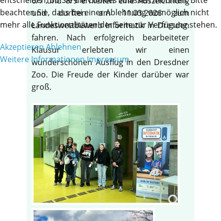
6/7 und 8/9 erhielten eine Auszeichnung
beachten Sie, dass bei einer Ablehnung womöglich nicht
und durften am 11.03.2026 zum
mehr alle Funktionalitäten der Seite zur Verfügung stehen.
Landeswettbewerb Informatik in Dresden
fahren. Nach erfolgreich bearbeiteter
Akzeptieren
Ablehnen
Klausur erlebten wir einen
Weitere Informationen
Impressum
wunderschönen Ausflug in den Dresdner
Zoo. Die Freude der Kinder darüber war
groß.