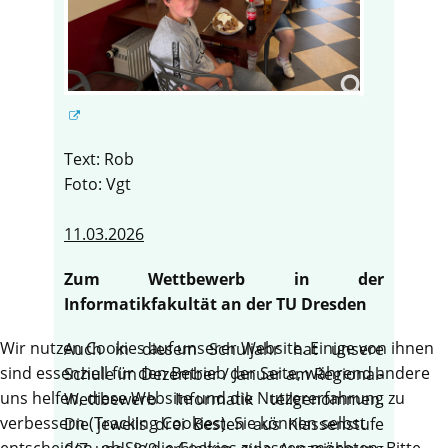
Text: Rob
Foto: Vgt
11.03.2026
Zum Wettbewerb in der
Informatikfakultät an der TU Dresden
Wir nutzen Cookies auf unserer Website. Einige von ihnen
Auch in diesem Schuljahr hat unsere
sind essenziell für den Betrieb der Seite, während andere
Schule im Dezember / Januar am Regional-
uns helfen, diese Website und die Nutzererfahrung zu
Wettbewerb Informatik teilgenommen.
verbessern (Tracking Cookies). Sie können selbst
Die jeweils drei Besten aus Klassenstufe
entscheiden, ob Sie die Cookies zulassen möchten. Bitte