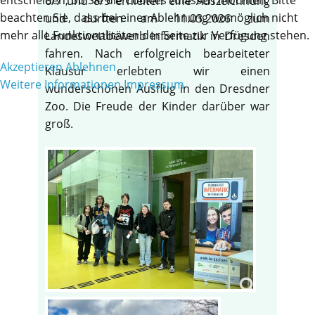
6/7 und 8/9 erhielten eine Auszeichnung
beachten Sie, dass bei einer Ablehnung womöglich nicht
und durften am 11.03.2026 zum
mehr alle Funktionalitäten der Seite zur Verfügung stehen.
Landeswettbewerb Informatik in Dresden
fahren. Nach erfolgreich bearbeiteter
Akzeptieren
Ablehnen
Klausur erlebten wir einen
Weitere Informationen
Impressum
wunderschönen Ausflug in den Dresdner
Zoo. Die Freude der Kinder darüber war
groß.