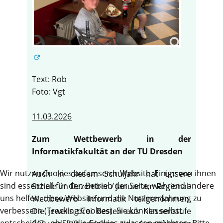
Text: Rob
Foto: Vgt
11.03.2026
Zum Wettbewerb in der
Informatikfakultät an der TU Dresden
Wir nutzen Cookies auf unserer Website. Einige von ihnen
Auch in diesem Schuljahr hat unsere
sind essenziell für den Betrieb der Seite, während andere
Schule im Dezember / Januar am Regional-
uns helfen, diese Website und die Nutzererfahrung zu
Wettbewerb Informatik teilgenommen.
verbessern (Tracking Cookies). Sie können selbst
Die jeweils drei Besten aus Klassenstufe
entscheiden, ob Sie die Cookies zulassen möchten. Bitte