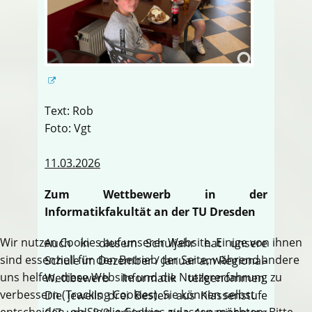
Text: Rob
Foto: Vgt
11.03.2026
Zum Wettbewerb in der
Informatikfakultät an der TU Dresden
Wir nutzen Cookies auf unserer Website. Einige von ihnen
Auch in diesem Schuljahr hat unsere
sind essenziell für den Betrieb der Seite, während andere
Schule im Dezember / Januar am Regional-
uns helfen, diese Website und die Nutzererfahrung zu
Wettbewerb Informatik teilgenommen.
verbessern (Tracking Cookies). Sie können selbst
Die jeweils drei Besten aus Klassenstufe
entscheiden, ob Sie die Cookies zulassen möchten. Bitte