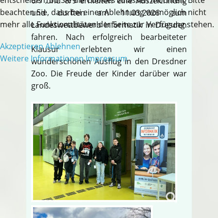
6/7 und 8/9 erhielten eine Auszeichnung
beachten Sie, dass bei einer Ablehnung womöglich nicht
und durften am 11.03.2026 zum
mehr alle Funktionalitäten der Seite zur Verfügung stehen.
Landeswettbewerb Informatik in Dresden
fahren. Nach erfolgreich bearbeiteter
Akzeptieren
Ablehnen
Klausur erlebten wir einen
Weitere Informationen
Impressum
wunderschönen Ausflug in den Dresdner
Zoo. Die Freude der Kinder darüber war
groß.