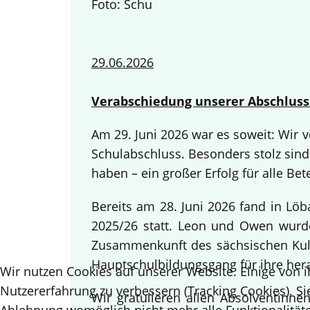
Foto: Schu
29.06.2026
Verabschiedung unserer Abschluss
Am 29. Juni 2026 war es soweit: Wir
Schulabschluss. Besonders stolz sind
haben – ein großer Erfolg für alle Bete
Bereits am 28. Juni 2026 fand in Lö
2025/26 statt. Leon und Owen wurden
Zusammenkunft des sächsischen Kult
Hauptschulbildungsgang für ihre her
Wir nutzen Cookies auf unserer Website. Einige von i
Nutzererfahrung zu verbessern (Tracking Cookies). Si
Wir gratulieren allen Absolventinn