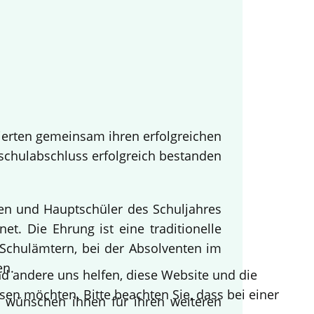
ierten gemeinsam ihren erfolgreichen
tschulabschluss erfolgreich bestanden
nen und Hauptschüler des Schuljahres
t. Die Ehrung ist eine traditionelle
Schulämtern, bei der Absolventen im
en.
end andere uns helfen, diese Website und die
sen möchten. Bitte beachten Sie, dass bei einer
d wünschen ihnen für ihren weiteren