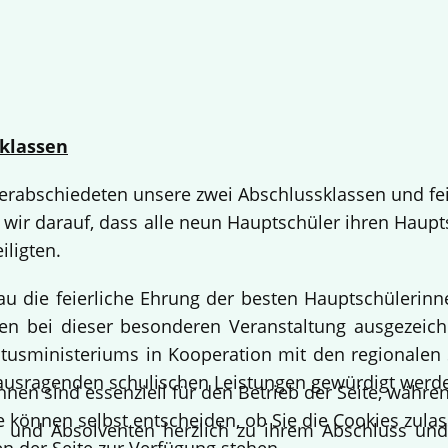
klassen
 verabschiedeten unsere zwei Abschlussklassen und fe
 wir darauf, dass alle neun Hauptschüler ihren Haup
iligten.
bau die feierliche Ehrung der besten Hauptschülerin
 bei dieser besonderen Veranstaltung ausgezeichne
usministeriums in Kooperation mit den regionalen 
ausragenden schulischen Leistungen gewürdigt werd
hnen sind essenziell für den Betrieb der Seite, währ
e können selbst entscheiden, ob Sie die Cookies zulas
en und Absolventen herzlich zu ihrem Abschluss un