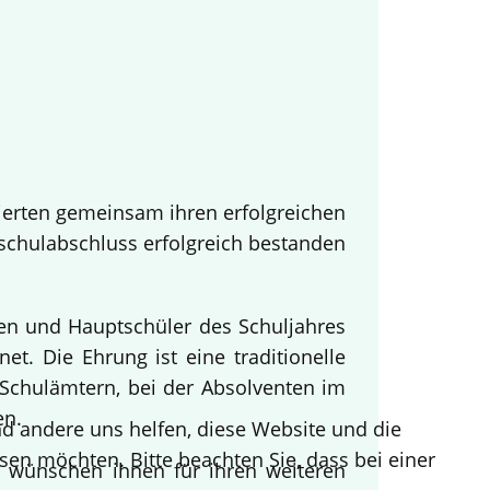
ierten gemeinsam ihren erfolgreichen
tschulabschluss erfolgreich bestanden
nen und Hauptschüler des Schuljahres
t. Die Ehrung ist eine traditionelle
Schulämtern, bei der Absolventen im
en.
end andere uns helfen, diese Website und die
sen möchten. Bitte beachten Sie, dass bei einer
d wünschen ihnen für ihren weiteren