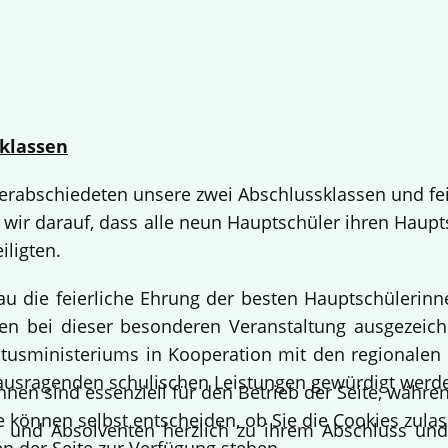
klassen
 verabschiedeten unsere zwei Abschlussklassen und fe
 wir darauf, dass alle neun Hauptschüler ihren Haup
iligten.
bau die feierliche Ehrung der besten Hauptschülerin
 bei dieser besonderen Veranstaltung ausgezeichne
usministeriums in Kooperation mit den regionalen 
ausragenden schulischen Leistungen gewürdigt werd
hnen sind essenziell für den Betrieb der Seite, währ
e können selbst entscheiden, ob Sie die Cookies zulas
en und Absolventen herzlich zu ihrem Abschluss un