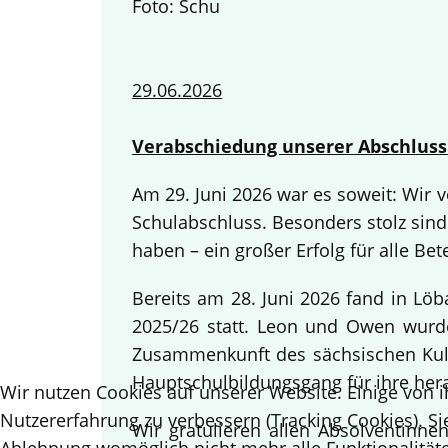
Foto: Schu
29.06.2026
Verabschiedung unserer Abschluss
Am 29. Juni 2026 war es soweit: Wir
Schulabschluss. Besonders stolz sind
haben – ein großer Erfolg für alle Bete
Bereits am 28. Juni 2026 fand in Lö
2025/26 statt. Leon und Owen wurden
Zusammenkunft des sächsischen Kult
Hauptschulbildungsgang für ihre her
Wir nutzen Cookies auf unserer Website. Einige von i
Nutzererfahrung zu verbessern (Tracking Cookies). Si
Wir gratulieren allen Absolventinn