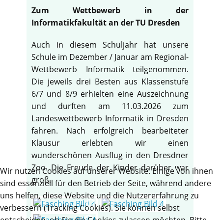
Zum Wettbewerb in der
Informatikfakultät an der TU Dresden
Auch in diesem Schuljahr hat unsere
Schule im Dezember / Januar am Regional-
Wettbewerb Informatik teilgenommen.
Die jeweils drei Besten aus Klassenstufe
6/7 und 8/9 erhielten eine Auszeichnung
und durften am 11.03.2026 zum
Landeswettbewerb Informatik in Dresden
fahren. Nach erfolgreich bearbeiteter
Klausur erlebten wir einen
wunderschönen Ausflug in den Dresdner
Zoo. Die Freude der Kinder darüber war
Wir nutzen Cookies auf unserer Website. Einige von ihnen
groß.
sind essenziell für den Betrieb der Seite, während andere
uns helfen, diese Website und die Nutzererfahrung zu
verbessern (Tracking Cookies). Sie können selbst
entscheiden, ob Sie die Cookies zulassen möchten. Bitte