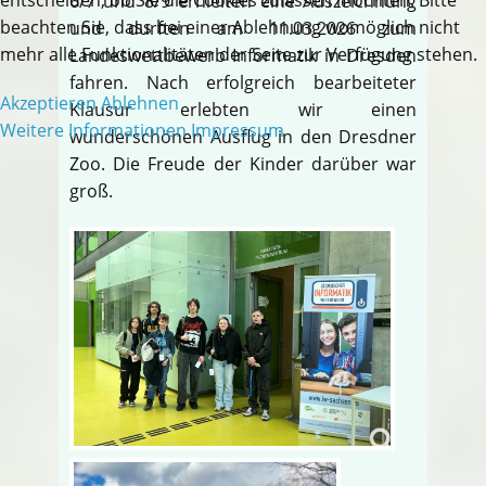
6/7 und 8/9 erhielten eine Auszeichnung
beachten Sie, dass bei einer Ablehnung womöglich nicht
und durften am 11.03.2026 zum
mehr alle Funktionalitäten der Seite zur Verfügung stehen.
Landeswettbewerb Informatik in Dresden
fahren. Nach erfolgreich bearbeiteter
Akzeptieren
Ablehnen
Klausur erlebten wir einen
Weitere Informationen
Impressum
wunderschönen Ausflug in den Dresdner
Zoo. Die Freude der Kinder darüber war
groß.