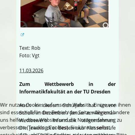
Text: Rob
Foto: Vgt
11.03.2026
Zum Wettbewerb in der
Informatikfakultät an der TU Dresden
Wir nutzen Cookies auf unserer Website. Einige von ihnen
Auch in diesem Schuljahr hat unsere
sind essenziell für den Betrieb der Seite, während andere
Schule im Dezember / Januar am Regional-
uns helfen, diese Website und die Nutzererfahrung zu
Wettbewerb Informatik teilgenommen.
verbessern (Tracking Cookies). Sie können selbst
Die jeweils drei Besten aus Klassenstufe
entscheiden, ob Sie die Cookies zulassen möchten. Bitte