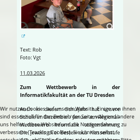
Text: Rob
Foto: Vgt
11.03.2026
Zum Wettbewerb in der
Informatikfakultät an der TU Dresden
Wir nutzen Cookies auf unserer Website. Einige von ihnen
Auch in diesem Schuljahr hat unsere
sind essenziell für den Betrieb der Seite, während andere
Schule im Dezember / Januar am Regional-
uns helfen, diese Website und die Nutzererfahrung zu
Wettbewerb Informatik teilgenommen.
verbessern (Tracking Cookies). Sie können selbst
Die jeweils drei Besten aus Klassenstufe
entscheiden, ob Sie die Cookies zulassen möchten. Bitte