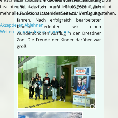
6/7 und 8/9 erhielten eine Auszeichnung
beachten Sie, dass bei einer Ablehnung womöglich nicht
und durften am 11.03.2026 zum
mehr alle Funktionalitäten der Seite zur Verfügung stehen.
Landeswettbewerb Informatik in Dresden
fahren. Nach erfolgreich bearbeiteter
Akzeptieren
Ablehnen
Klausur erlebten wir einen
Weitere Informationen
Impressum
wunderschönen Ausflug in den Dresdner
Zoo. Die Freude der Kinder darüber war
groß.