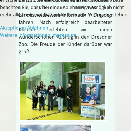
6/7 und 8/9 erhielten eine Auszeichnung
beachten Sie, dass bei einer Ablehnung womöglich nicht
und durften am 11.03.2026 zum
mehr alle Funktionalitäten der Seite zur Verfügung stehen.
Landeswettbewerb Informatik in Dresden
fahren. Nach erfolgreich bearbeiteter
Akzeptieren
Ablehnen
Klausur erlebten wir einen
Weitere Informationen
Impressum
wunderschönen Ausflug in den Dresdner
Zoo. Die Freude der Kinder darüber war
groß.