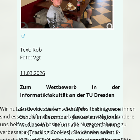
Text: Rob
Foto: Vgt
11.03.2026
Zum Wettbewerb in der
Informatikfakultät an der TU Dresden
Wir nutzen Cookies auf unserer Website. Einige von ihnen
Auch in diesem Schuljahr hat unsere
sind essenziell für den Betrieb der Seite, während andere
Schule im Dezember / Januar am Regional-
uns helfen, diese Website und die Nutzererfahrung zu
Wettbewerb Informatik teilgenommen.
verbessern (Tracking Cookies). Sie können selbst
Die jeweils drei Besten aus Klassenstufe
entscheiden, ob Sie die Cookies zulassen möchten. Bitte