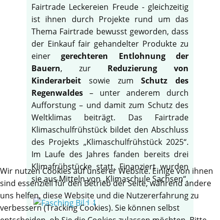
Fairtrade Leckereien Freude - gleichzeitig
ist ihnen durch Projekte rund um das
Thema Fairtrade bewusst geworden, dass
der Einkauf fair gehandelter Produkte zu
einer
gerechteren Entlohnung der
Bauern
, zur
Reduzierung von
Kinderarbeit
sowie zum
Schutz des
Regenwaldes
– unter anderem durch
Aufforstung – und damit zum Schutz des
Weltklimas beiträgt. Das Fairtrade
Klimaschulfrühstück bildet den Abschluss
des Projekts „Klimaschulfrühstück 2025“.
Im Laufe des Jahres fanden bereits drei
Klimafrühstücke statt. Finanziert wurden
Wir nutzen Cookies auf unserer Website. Einige von ihnen
sie aus Mitteln von „Klimaschule Sachsen“.
sind essenziell für den Betrieb der Seite, während andere
uns helfen, diese Website und die Nutzererfahrung zu
verbessern (Tracking Cookies). Sie können selbst
entscheiden, ob Sie die Cookies zulassen möchten. Bitte