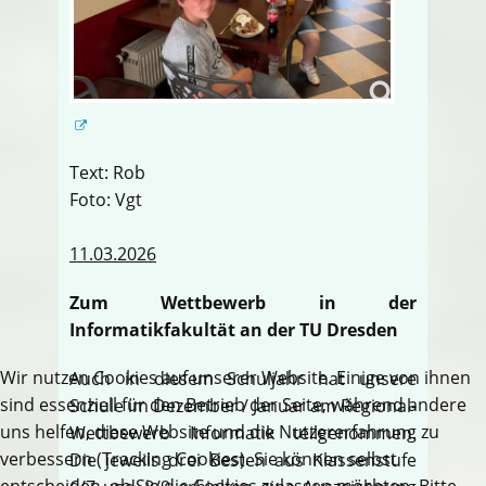
Text: Rob
Foto: Vgt
11.03.2026
Zum Wettbewerb in der
Informatikfakultät an der TU Dresden
Wir nutzen Cookies auf unserer Website. Einige von ihnen
Auch in diesem Schuljahr hat unsere
sind essenziell für den Betrieb der Seite, während andere
Schule im Dezember / Januar am Regional-
uns helfen, diese Website und die Nutzererfahrung zu
Wettbewerb Informatik teilgenommen.
verbessern (Tracking Cookies). Sie können selbst
Die jeweils drei Besten aus Klassenstufe
entscheiden, ob Sie die Cookies zulassen möchten. Bitte