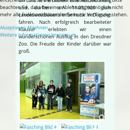
6/7 und 8/9 erhielten eine Auszeichnung
beachten Sie, dass bei einer Ablehnung womöglich nicht
und durften am 11.03.2026 zum
mehr alle Funktionalitäten der Seite zur Verfügung stehen.
Landeswettbewerb Informatik in Dresden
fahren. Nach erfolgreich bearbeiteter
Akzeptieren
Ablehnen
Klausur erlebten wir einen
Weitere Informationen
Impressum
wunderschönen Ausflug in den Dresdner
Zoo. Die Freude der Kinder darüber war
groß.