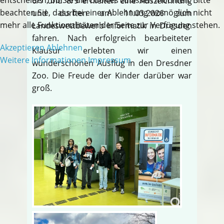
6/7 und 8/9 erhielten eine Auszeichnung
beachten Sie, dass bei einer Ablehnung womöglich nicht
und durften am 11.03.2026 zum
mehr alle Funktionalitäten der Seite zur Verfügung stehen.
Landeswettbewerb Informatik in Dresden
fahren. Nach erfolgreich bearbeiteter
Akzeptieren
Ablehnen
Klausur erlebten wir einen
Weitere Informationen
Impressum
wunderschönen Ausflug in den Dresdner
Zoo. Die Freude der Kinder darüber war
groß.