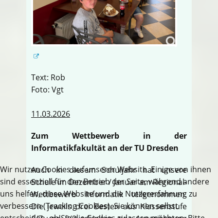
Text: Rob
Foto: Vgt
11.03.2026
Zum Wettbewerb in der
Informatikfakultät an der TU Dresden
Wir nutzen Cookies auf unserer Website. Einige von ihnen
Auch in diesem Schuljahr hat unsere
sind essenziell für den Betrieb der Seite, während andere
Schule im Dezember / Januar am Regional-
uns helfen, diese Website und die Nutzererfahrung zu
Wettbewerb Informatik teilgenommen.
verbessern (Tracking Cookies). Sie können selbst
Die jeweils drei Besten aus Klassenstufe
entscheiden, ob Sie die Cookies zulassen möchten. Bitte