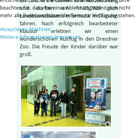
6/7 und 8/9 erhielten eine Auszeichnung
beachten Sie, dass bei einer Ablehnung womöglich nicht
und durften am 11.03.2026 zum
mehr alle Funktionalitäten der Seite zur Verfügung stehen.
Landeswettbewerb Informatik in Dresden
fahren. Nach erfolgreich bearbeiteter
Akzeptieren
Ablehnen
Klausur erlebten wir einen
Weitere Informationen
Impressum
wunderschönen Ausflug in den Dresdner
Zoo. Die Freude der Kinder darüber war
groß.