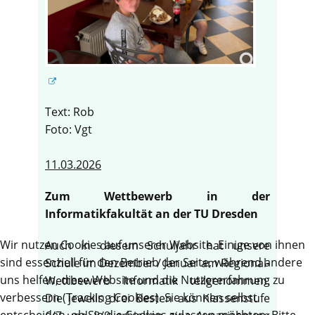
Text: Rob
Foto: Vgt
11.03.2026
Zum Wettbewerb in der
Informatikfakultät an der TU Dresden
Wir nutzen Cookies auf unserer Website. Einige von ihnen
Auch in diesem Schuljahr hat unsere
sind essenziell für den Betrieb der Seite, während andere
Schule im Dezember / Januar am Regional-
uns helfen, diese Website und die Nutzererfahrung zu
Wettbewerb Informatik teilgenommen.
verbessern (Tracking Cookies). Sie können selbst
Die jeweils drei Besten aus Klassenstufe
entscheiden, ob Sie die Cookies zulassen möchten. Bitte