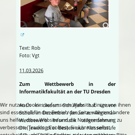
Text: Rob
Foto: Vgt
11.03.2026
Zum Wettbewerb in der
Informatikfakultät an der TU Dresden
Wir nutzen Cookies auf unserer Website. Einige von ihnen
Auch in diesem Schuljahr hat unsere
sind essenziell für den Betrieb der Seite, während andere
Schule im Dezember / Januar am Regional-
uns helfen, diese Website und die Nutzererfahrung zu
Wettbewerb Informatik teilgenommen.
verbessern (Tracking Cookies). Sie können selbst
Die jeweils drei Besten aus Klassenstufe
entscheiden, ob Sie die Cookies zulassen möchten. Bitte