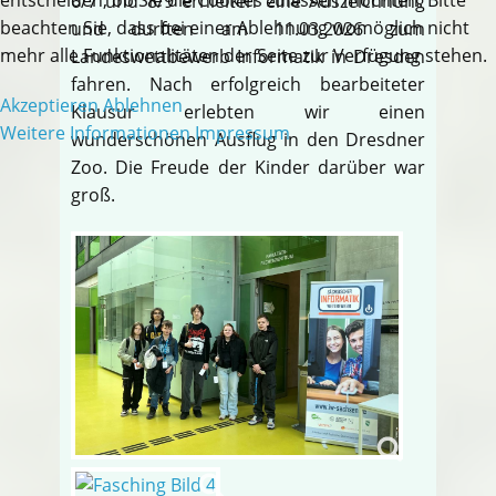
6/7 und 8/9 erhielten eine Auszeichnung
beachten Sie, dass bei einer Ablehnung womöglich nicht
und durften am 11.03.2026 zum
mehr alle Funktionalitäten der Seite zur Verfügung stehen.
Landeswettbewerb Informatik in Dresden
fahren. Nach erfolgreich bearbeiteter
Akzeptieren
Ablehnen
Klausur erlebten wir einen
Weitere Informationen
Impressum
wunderschönen Ausflug in den Dresdner
Zoo. Die Freude der Kinder darüber war
groß.