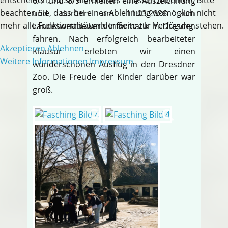
6/7 und 8/9 erhielten eine Auszeichnung
beachten Sie, dass bei einer Ablehnung womöglich nicht
und durften am 11.03.2026 zum
mehr alle Funktionalitäten der Seite zur Verfügung stehen.
Landeswettbewerb Informatik in Dresden
fahren. Nach erfolgreich bearbeiteter
Akzeptieren
Ablehnen
Klausur erlebten wir einen
Weitere Informationen
Impressum
wunderschönen Ausflug in den Dresdner
Zoo. Die Freude der Kinder darüber war
groß.