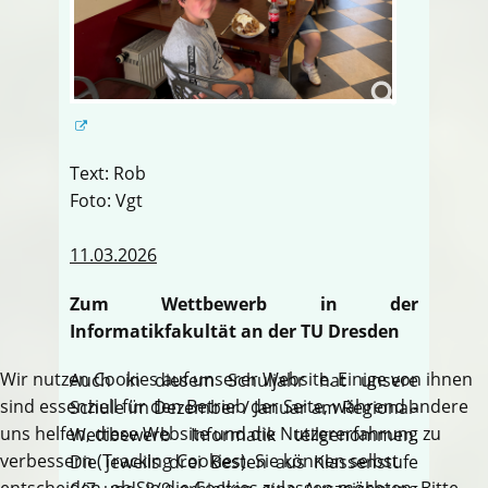
Text: Rob
Foto: Vgt
11.03.2026
Zum Wettbewerb in der
Informatikfakultät an der TU Dresden
Wir nutzen Cookies auf unserer Website. Einige von ihnen
Auch in diesem Schuljahr hat unsere
sind essenziell für den Betrieb der Seite, während andere
Schule im Dezember / Januar am Regional-
uns helfen, diese Website und die Nutzererfahrung zu
Wettbewerb Informatik teilgenommen.
verbessern (Tracking Cookies). Sie können selbst
Die jeweils drei Besten aus Klassenstufe
entscheiden, ob Sie die Cookies zulassen möchten. Bitte