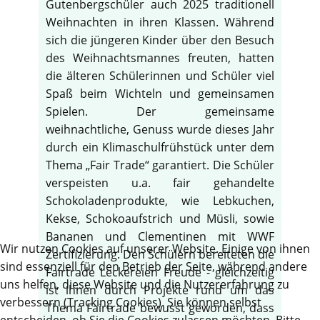
Gutenbergschüler auch 2025 traditionell
Weihnachten in ihren Klassen. Während
sich die jüngeren Kinder über den Besuch
des Weihnachtsmannes freuten, hatten
die älteren Schülerinnen und Schüler viel
Spaß beim Wichteln und gemeinsamen
Spielen. Der gemeinsame
weihnachtliche, Genuss wurde dieses Jahr
durch ein Klimaschulfrühstück unter dem
Thema „Fair Trade“ garantiert. Die Schüler
verspeisten u.a. fair gehandelte
Schokoladenprodukte, wie Lebkuchen,
Kekse, Schokoaufstrich und Müsli, sowie
Bananen und Clementinen mit WWF
Wir nutzen Cookies auf unserer Website. Einige von ihnen
Zertifizierung. Den Schülern bereiteten die
sind essenziell für den Betrieb der Seite, während andere
Fairtrade Leckereien Freude - gleichzeitig
uns helfen, diese Website und die Nutzererfahrung zu
ist ihnen durch Projekte rund um das
verbessern (Tracking Cookies). Sie können selbst
Thema Fairtrade bewusst geworden, dass
entscheiden, ob Sie die Cookies zulassen möchten. Bitte