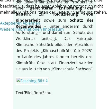
der Einkauf fair gehandelter Produkte zu
beachten Sie, dass bei einer Ablehnung womöglich nicht
einer
gerechteren Entlohnung der
mehr alle Funktionalitäten der Seite zur Verfügung stehen.
Bauern
, zur
Reduzierung von
Kinderarbeit
sowie zum
Schutz des
Akzeptieren
Ablehnen
Regenwaldes
– unter anderem durch
Weitere Informationen
Impressum
Aufforstung – und damit zum Schutz des
Weltklimas beiträgt. Das Fairtrade
Klimaschulfrühstück bildet den Abschluss
des Projekts „Klimaschulfrühstück 2025“.
Im Laufe des Jahres fanden bereits drei
Klimafrühstücke statt. Finanziert wurden
sie aus Mitteln von „Klimaschule Sachsen“.
Text/Bild: Rob/Schu