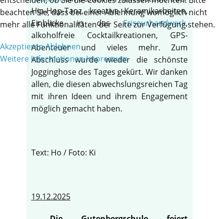
Hip-Hop-Tanz, kreative Keramikarbeiten,
beachten Sie, dass bei einer Ablehnung womöglich nicht
Einblicke in das
Friseurhandwerk
,
mehr alle Funktionalitäten der Seite zur Verfügung stehen.
alkoholfreie Cocktailkreationen, GPS-
Akzeptieren
Ablehnen
Abenteuer und vieles mehr. Zum
Weitere Informationen
Impressum
Abschluss wurde wieder die schönste
Jogginghose des Tages gekürt. Wir danken
allen, die diesen abwechslungsreichen Tag
mit ihren Ideen und ihrem Engagement
möglich gemacht haben.
Text: Ho / Foto: Ki
19.12.2025
Die Gutenbergschule feiert