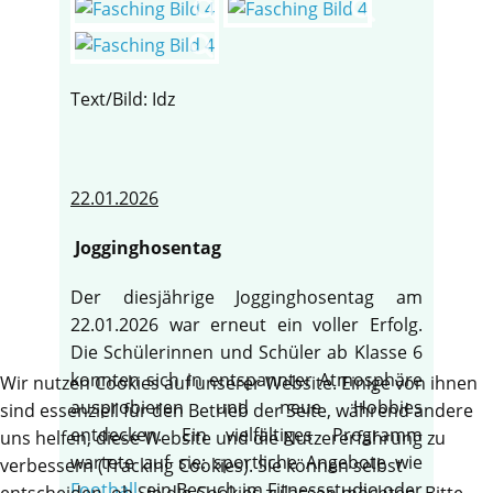
Text/Bild: Idz
22.01.2026
Jogginghosentag
Der diesjährige Jogginghosentag am
22.01.2026 war erneut ein voller Erfolg.
Die Schülerinnen und Schüler ab Klasse 6
konnten sich in entspannter Atmosphäre
Wir nutzen Cookies auf unserer Website. Einige von ihnen
ausprobieren und neue Hobbies
sind essenziell für den Betrieb der Seite, während andere
entdecken. Ein vielfältiges Programm
uns helfen, diese Website und die Nutzererfahrung zu
wartete auf sie: sportliche Angebote wie
verbessern (Tracking Cookies). Sie können selbst
Football
, ein Besuch im Fitnessstudio oder
entscheiden, ob Sie die Cookies zulassen möchten. Bitte