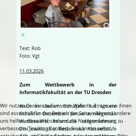
Text: Rob
Foto: Vgt
11.03.2026
Zum Wettbewerb in der
Informatikfakultät an der TU Dresden
Wir nutzen Cookies auf unserer Website. Einige von ihnen
Auch in diesem Schuljahr hat unsere
sind essenziell für den Betrieb der Seite, während andere
Schule im Dezember / Januar am Regional-
uns helfen, diese Website und die Nutzererfahrung zu
Wettbewerb Informatik teilgenommen.
verbessern (Tracking Cookies). Sie können selbst
Die jeweils drei Besten aus Klassenstufe
entscheiden, ob Sie die Cookies zulassen möchten. Bitte