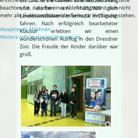
6/7 und 8/9 erhielten eine Auszeichnung
beachten Sie, dass bei einer Ablehnung womöglich nicht
und durften am 11.03.2026 zum
mehr alle Funktionalitäten der Seite zur Verfügung stehen.
Landeswettbewerb Informatik in Dresden
fahren. Nach erfolgreich bearbeiteter
Akzeptieren
Ablehnen
Klausur erlebten wir einen
Weitere Informationen
Impressum
wunderschönen Ausflug in den Dresdner
Zoo. Die Freude der Kinder darüber war
groß.