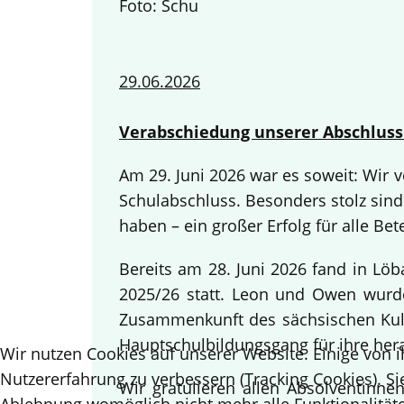
Foto: Schu
29.06.2026
Verabschiedung unserer Abschluss
Am 29. Juni 2026 war es soweit: Wir
Schulabschluss. Besonders stolz sind
haben – ein großer Erfolg für alle Bete
Bereits am 28. Juni 2026 fand in Lö
2025/26 statt. Leon und Owen wurden
Zusammenkunft des sächsischen Kult
Hauptschulbildungsgang für ihre her
Wir nutzen Cookies auf unserer Website. Einige von i
Nutzererfahrung zu verbessern (Tracking Cookies). Si
Wir gratulieren allen Absolventinn