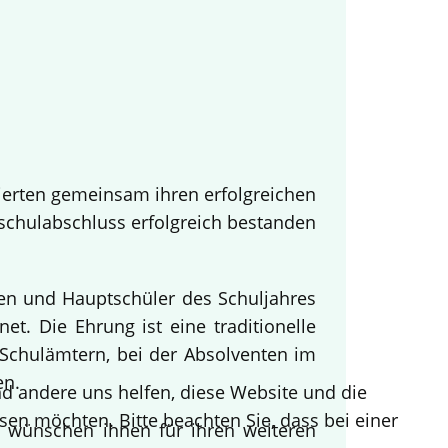
ierten gemeinsam ihren erfolgreichen
tschulabschluss erfolgreich bestanden
nen und Hauptschüler des Schuljahres
t. Die Ehrung ist eine traditionelle
Schulämtern, bei der Absolventen im
en.
end andere uns helfen, diese Website und die
sen möchten. Bitte beachten Sie, dass bei einer
d wünschen ihnen für ihren weiteren