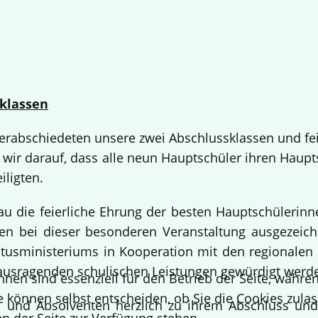
klassen
 verabschiedeten unsere zwei Abschlussklassen und fe
 wir darauf, dass alle neun Hauptschüler ihren Haup
iligten.
bau die feierliche Ehrung der besten Hauptschülerin
 bei dieser besonderen Veranstaltung ausgezeichne
usministeriums in Kooperation mit den regionalen 
ausragenden schulischen Leistungen gewürdigt werd
hnen sind essenziell für den Betrieb der Seite, währ
e können selbst entscheiden, ob Sie die Cookies zulas
en und Absolventen herzlich zu ihrem Abschluss un