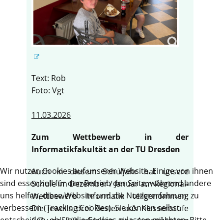
Text: Rob
Foto: Vgt
11.03.2026
Zum Wettbewerb in der
Informatikfakultät an der TU Dresden
Wir nutzen Cookies auf unserer Website. Einige von ihnen
Auch in diesem Schuljahr hat unsere
sind essenziell für den Betrieb der Seite, während andere
Schule im Dezember / Januar am Regional-
uns helfen, diese Website und die Nutzererfahrung zu
Wettbewerb Informatik teilgenommen.
verbessern (Tracking Cookies). Sie können selbst
Die jeweils drei Besten aus Klassenstufe
entscheiden, ob Sie die Cookies zulassen möchten. Bitte