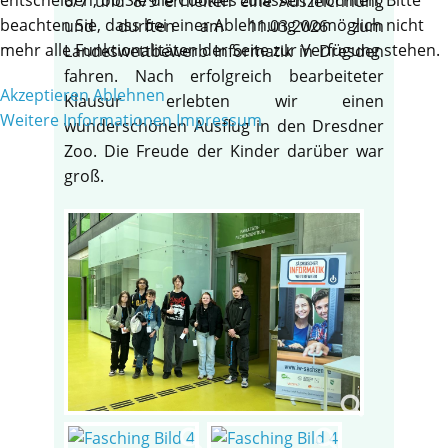
6/7 und 8/9 erhielten eine Auszeichnung
beachten Sie, dass bei einer Ablehnung womöglich nicht
und durften am 11.03.2026 zum
mehr alle Funktionalitäten der Seite zur Verfügung stehen.
Landeswettbewerb Informatik in Dresden
fahren. Nach erfolgreich bearbeiteter
Akzeptieren
Ablehnen
Klausur erlebten wir einen
Weitere Informationen
Impressum
wunderschönen Ausflug in den Dresdner
Zoo. Die Freude der Kinder darüber war
groß.