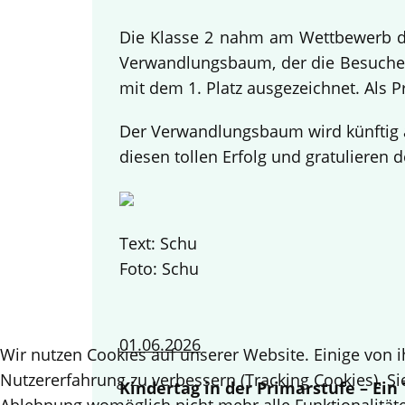
Die Klasse 2 nahm am Wettbewerb des
Verwandlungsbaum, der die Besucher
mit dem 1. Platz ausgezeichnet. Als 
Der Verwandlungsbaum wird künftig a
diesen tollen Erfolg und gratulieren d
Text: Schu
Foto: Schu
01.06.2026
Wir nutzen Cookies auf unserer Website. Einige von i
Nutzererfahrung zu verbessern (Tracking Cookies). Si
Kindertag in der Primarstufe – Ei