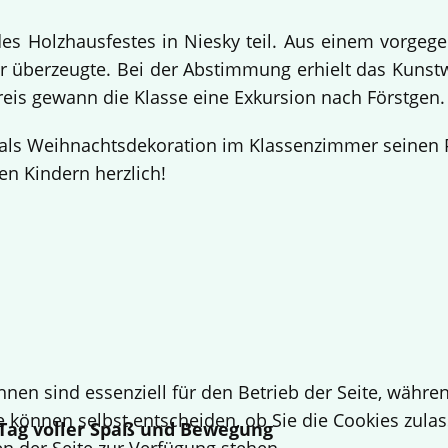
 Holzhausfestes in Niesky teil. Aus einem vorgege
 überzeugte. Bei der Abstimmung erhielt das Kuns
Preis gewann die Klasse eine Exkursion nach Förstgen
ls Weihnachtsdekoration im Klassenzimmer seinen Pl
en Kindern herzlich!
hnen sind essenziell für den Betrieb der Seite, währ
e können selbst entscheiden, ob Sie die Cookies zulas
n Tag voller Spaß und Bewegung