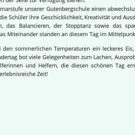
n der Seite zur Verfügung stehen.
Primarstufe unserer Gutenbergschule einen abwechslu
ie Schüler ihre Geschicklichkeit, Kreativität und Aus
n, das Balancieren, der Stopptanz sowie das sp
s Miteinander standen an diesem Tag im Mittelpunk
i den sommerlichen Temperaturen ein leckeres Eis,
indertag bot viele Gelegenheiten zum Lachen, Auspr
elferinnen und Helfern, die diesen schönen Tag e
erlebnisreiche Zeit!