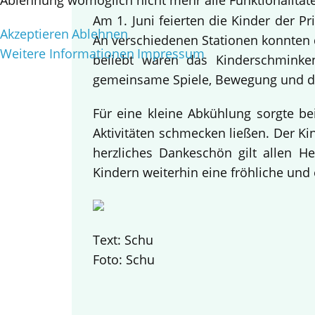
Ablehnung womöglich nicht mehr alle Funktionalitäte
Am 1. Juni feierten die Kinder der 
Akzeptieren
Ablehnen
An verschiedenen Stationen konnten d
Weitere Informationen
Impressum
beliebt waren das Kinderschminke
gemeinsame Spiele, Bewegung und da
Für eine kleine Abkühlung sorgte be
Aktivitäten schmecken ließen. Der K
herzliches Dankeschön gilt allen H
Kindern weiterhin eine fröhliche und 
Text: Schu
Foto: Schu