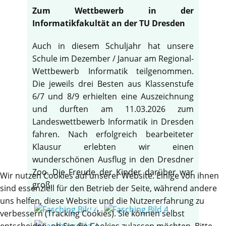
Zum Wettbewerb in der
Informatikfakultät an der TU Dresden
Auch in diesem Schuljahr hat unsere
Schule im Dezember / Januar am Regional-
Wettbewerb Informatik teilgenommen.
Die jeweils drei Besten aus Klassenstufe
6/7 und 8/9 erhielten eine Auszeichnung
und durften am 11.03.2026 zum
Landeswettbewerb Informatik in Dresden
fahren. Nach erfolgreich bearbeiteter
Klausur erlebten wir einen
wunderschönen Ausflug in den Dresdner
Zoo. Die Freude der Kinder darüber war
Wir nutzen Cookies auf unserer Website. Einige von ihnen
groß.
sind essenziell für den Betrieb der Seite, während andere
uns helfen, diese Website und die Nutzererfahrung zu
verbessern (Tracking Cookies). Sie können selbst
entscheiden, ob Sie die Cookies zulassen möchten. Bitte